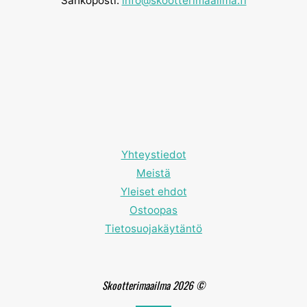
Sähköposti:
info@skootterimaailma.fi
Yhteystiedot
Meistä
Yleiset ehdot
Ostoopas
Tietosuojakäytäntö
Skootterimaailma 2026 ©