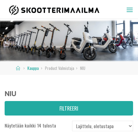
Skip
to
SKOOTTERIMAAILMA
content
Home
Kauppa
Product Valmistaja
NIU
NIU
FILTREERI
Näytetään kaikki 14 tulosta
Hinta