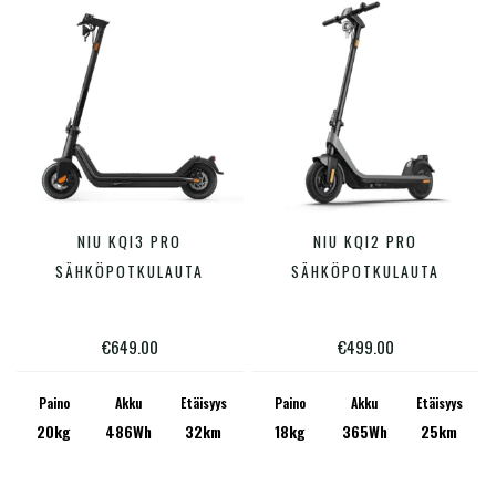
Hinta:
€499
—
€5,149
Varastossa
Tällä
Tällä
NIU KQI3 PRO
NIU KQI2 PRO
VALITSE VAIHTOEHDOISTA
VALITSE VAIHTOEHDOISTA
tuotteella
tuotte
SÄHKÖPOTKULAUTA
SÄHKÖPOTKULAUTA
on
on
useampi
useam
€
649.00
€
499.00
muunnelma.
muunn
Voit
Voit
Paino
Akku
Etäisyys
Paino
Akku
Etäisyys
20kg
486Wh
32km
18kg
365Wh
25km
tehdä
tehdä
valinnat
valinn