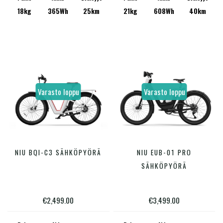
18kg
365Wh
25km
21kg
608Wh
40km
tehdä
valinnat
tuotteen
sivulla.
Varasto loppu
Varasto loppu
Tällä
Tällä
NIU BQI-C3 SÄHKÖPYÖRÄ
NIU EUB-01 PRO
VALITSE VAIHTOEHDOISTA
VALITSE VAIHTOEHDOISTA
tuotteella
tuotte
SÄHKÖPYÖRÄ
on
on
useampi
useam
€
2,499.00
€
3,499.00
muunnelma.
muunn