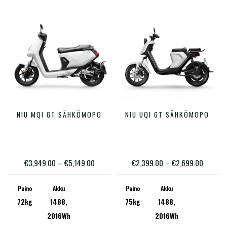
tuotteen
tuotte
sivulla.
sivulla
Tällä
Tällä
NIU MQI GT SÄHKÖMOPO
NIU UQI GT SÄHKÖMOPO
VALITSE VAIHTOEHDOISTA
VALITSE VAIHTOEHDOISTA
tuotteella
tuotte
on
on
useampi
useam
Hintaluokka:
Hintalu
€
3,949.00
–
€
5,149.00
€
2,399.00
–
€
2,699.00
muunnelma.
muunn
€3,949.00
€2,399
Voit
Voit
Paino
Akku
Paino
Akku
-
-
72kg
1488,
75kg
1488,
tehdä
tehdä
€5,149.00
€2,699
2016Wh
2016Wh
valinnat
valinn