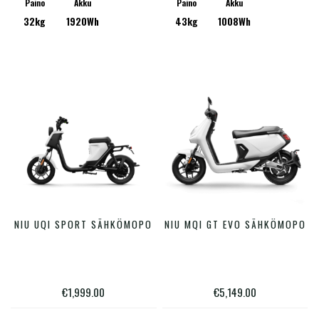
Voit
Voit
Paino
Akku
Paino
Akku
32kg
1920Wh
43kg
1008Wh
tehdä
tehdä
valinnat
valinn
tuotteen
tuotte
sivulla.
sivulla
Tällä
Tällä
NIU UQI SPORT SÄHKÖMOPO
NIU MQI GT EVO SÄHKÖMOPO
VALITSE VAIHTOEHDOISTA
VALITSE VAIHTOEHDOISTA
tuotteella
tuotte
on
on
useampi
useam
€
1,999.00
€
5,149.00
muunnelma.
muunn