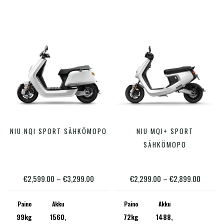
tuotteen
tuotte
sivulla.
sivulla
Tällä
Tällä
NIU NQI SPORT SÄHKÖMOPO
NIU MQI+ SPORT
VALITSE VAIHTOEHDOISTA
VALITSE VAIHTOEHDOISTA
tuotteella
tuotte
SÄHKÖMOPO
on
on
useampi
useam
Hintaluokka:
Hintalu
€
2,599.00
–
€
3,299.00
€
2,299.00
–
€
2,899.00
muunnelma.
muunn
€2,599.00
€2,299
Voit
Voit
Paino
Akku
Paino
Akku
-
-
99kg
1560,
72kg
1488,
tehdä
tehdä
€3,299.00
€2,899