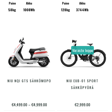
Voit
Voit
Paino
Akku
Paino
Akku
58kg
1008Wh
128kg
3744Wh
tehdä
tehdä
valinnat
valinn
tuotteen
tuotte
sivulla.
sivulla
Varasto loppu
Tällä
Tällä
NIU NQI GTS SÄHKÖMOPO
NIU EUB-01 SPORT
VALITSE VAIHTOEHDOISTA
VALITSE VAIHTOEHDOISTA
tuotteella
tuotte
SÄHKÖPYÖRÄ
on
on
useampi
useam
Hintaluokka:
€
4,499.00
–
€
4,999.00
€
2,999.00
muunnelma.
muunn
€4,499.00