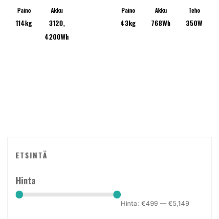
Voit
Voit
Paino
Akku
Paino
Akku
Teho
-
114kg
3120,
43kg
768Wh
350W
tehdä
tehdä
€4,999.00
4200Wh
valinnat
valinn
tuotteen
tuotte
sivulla.
sivulla
ETSINTÄ
Hinta
Hinta:
€499
—
€5,149