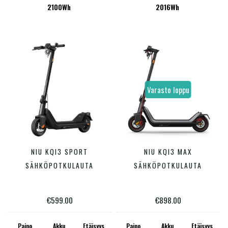
2100Wh
2016Wh
valinnat
valinn
tuotteen
tuotte
sivulla.
sivulla
Varasto loppu
Tällä
NIU KQI3 SPORT
NIU KQI3 MAX
VALITSE VAIHTOEHDOISTA
LUE LISÄÄ
tuotteella
SÄHKÖPOTKULAUTA
SÄHKÖPOTKULAUTA
on
useampi
€
599.00
€
898.00
muunnelma.
Voit
Paino
Akku
Etäisyys
Paino
Akku
Etäisyys