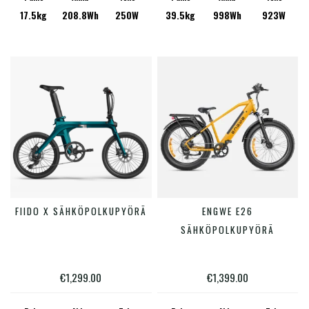
oli:
on:
17.5kg
208.8Wh
250W
39.5kg
998Wh
923W
tehdä
tehdä
€1,799.00.
€1,299.00.
valinnat
valinn
tuotteen
tuotte
sivulla.
sivulla
Tällä
FIIDO X SÄHKÖPOLKUPYÖRÄ
ENGWE E26
LISÄÄ OSTOSKORIIN
VALITSE VAIHTOEHDOISTA
tuotte
SÄHKÖPOLKUPYÖRÄ
on
useam
€
1,299.00
€
1,399.00
muunn