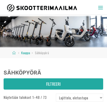
Skip
to
SKOOTTERIMAAILMA
content
Home
Kauppa
Sähköpyörä
SÄHKÖPYÖRÄ
FILTREERI
Näytetään tulokset 1–48 / 73
Hinta