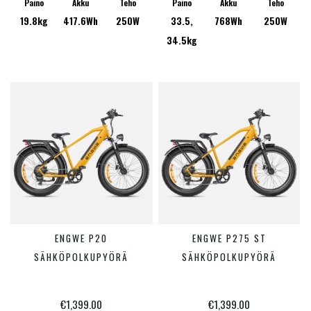
Voit
Paino
Akku
Teho
Paino
Akku
Teho
19.8kg
417.6Wh
250W
33.5,
768Wh
250W
tehdä
34.5kg
valinn
tuotte
sivulla
Tällä
Tällä
ENGWE P20
ENGWE P275 ST
VALITSE VAIHTOEHDOISTA
VALITSE VAIHTOEHDOISTA
tuotteella
tuotte
SÄHKÖPOLKUPYÖRÄ
SÄHKÖPOLKUPYÖRÄ
on
on
useampi
useam
€
1,399.00
€
1,399.00