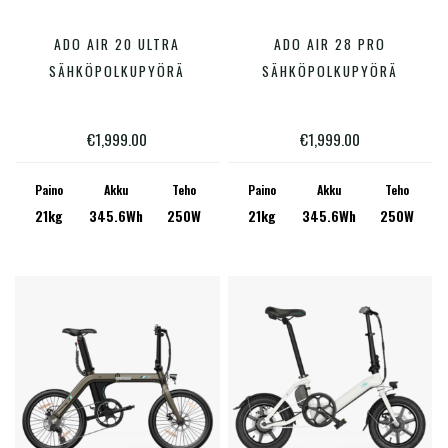
Tällä
Tällä
ADO AIR 20 ULTRA
ADO AIR 28 PRO
VALITSE VAIHTOEHDOISTA
VALITSE VAIHTOEHDOISTA
tuotteella
tuotte
SÄHKÖPOLKUPYÖRÄ
SÄHKÖPOLKUPYÖRÄ
on
on
useampi
useam
€
1,999.00
€
1,999.00
muunnelma.
muunn
Voit
Voit
Paino
Akku
Teho
Paino
Akku
Teho
21kg
345.6Wh
250W
21kg
345.6Wh
250W
tehdä
tehdä
valinnat
valinn
tuotteen
tuotte
sivulla.
sivulla