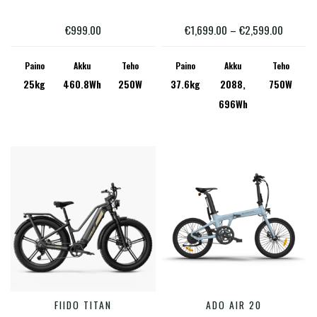
on
on
useampi
useam
Hintalu
€
999.00
€
1,699.00
–
€
2,599.00
muunnelma.
muunn
€1,699.
Voit
Voit
Paino
Akku
Teho
Paino
Akku
Teho
-
25kg
460.8Wh
250W
37.6kg
2088,
750W
tehdä
tehdä
€2,599.
696Wh
valinnat
valinn
tuotteen
tuotte
sivulla.
sivulla
Tällä
Tällä
FIIDO TITAN
ADO AIR 20
VALITSE VAIHTOEHDOISTA
VALITSE VAIHTOEHDOISTA