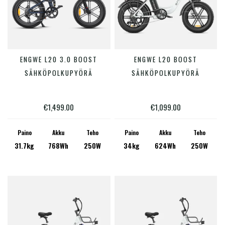
Tällä
Tällä
ENGWE L20 3.0 BOOST
ENGWE L20 BOOST
VALITSE VAIHTOEHDOISTA
VALITSE VAIHTOEHDOISTA
tuotteella
tuotte
SÄHKÖPOLKUPYÖRÄ
SÄHKÖPOLKUPYÖRÄ
on
on
useampi
useam
€
1,499.00
€
1,099.00
muunnelma.
muunn
Voit
Voit
Paino
Akku
Teho
Paino
Akku
Teho
31.7kg
768Wh
250W
34kg
624Wh
250W
tehdä
tehdä
valinnat
valinn
tuotteen
tuotte
sivulla.
sivulla