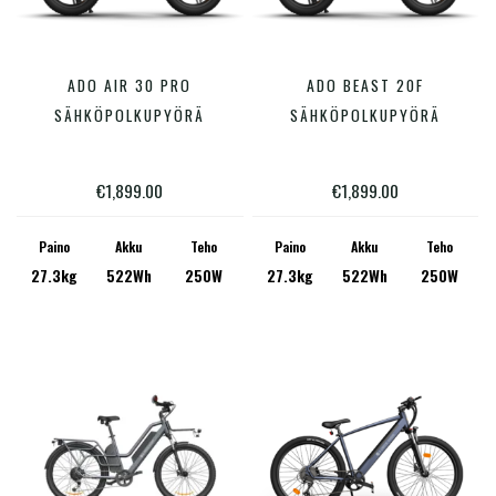
Tällä
Tällä
ADO AIR 30 PRO
ADO BEAST 20F
VALITSE VAIHTOEHDOISTA
VALITSE VAIHTOEHDOISTA
tuotteella
tuotte
SÄHKÖPOLKUPYÖRÄ
SÄHKÖPOLKUPYÖRÄ
on
on
useampi
useam
€
1,899.00
€
1,899.00
muunnelma.
muunn
Voit
Voit
Paino
Akku
Teho
Paino
Akku
Teho
27.3kg
522Wh
250W
27.3kg
522Wh
250W
tehdä
tehdä
valinnat
valinn
tuotteen
tuotte
sivulla.
sivulla