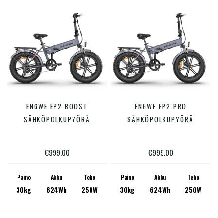
Hinta:
€599
—
€3,499
Varastossa
Product Valmistaja
Tällä
Tällä
ENGWE EP2 BOOST
ENGWE EP2 PRO
VALITSE VAIHTOEHDOISTA
VALITSE VAIHTOEHDOISTA
tuotteella
tuotte
SÄHKÖPOLKUPYÖRÄ
SÄHKÖPOLKUPYÖRÄ
on
on
Akun kapasiteetti (Wh)
useampi
useam
€
999.00
€
999.00
muunnelma.
muunn
27
5 720
Voit
Voit
Paino
Akku
Teho
Paino
Akku
Teho
27
1 092
30kg
624Wh
250W
30kg
624Wh
250W
tehdä
tehdä
valinnat
valinn
Tuote Ajomatka lasketu (km)