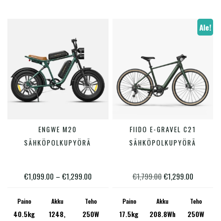
tuotte
50
350
600
850
1 130
sivulla
Ale!
Tällä
Tällä
ENGWE M20
FIIDO E-GRAVEL C21
VALITSE VAIHTOEHDOISTA
VALITSE VAIHTOEHDOISTA
tuotteella
tuotte
SÄHKÖPOLKUPYÖRÄ
SÄHKÖPOLKUPYÖRÄ
on
on
useampi
useam
Hintaluokka:
Alkuperäinen
Nykyinen
€
1,099.00
–
€
1,299.00
€
1,799.00
€
1,299.00
muunnelma.
muunn
€1,099.00
hinta
hinta
Voit
Voit
Paino
Akku
Teho
Paino
Akku
Teho
-
oli:
on:
40.5kg
1248,
250W
17.5kg
208.8Wh
250W
tehdä
tehdä
€1,299.00
€1,799.00.
€1,299.00