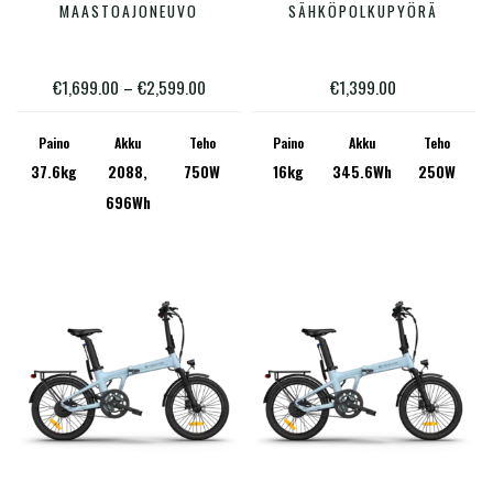
tuotteella
tuotte
MAASTOAJONEUVO
SÄHKÖPOLKUPYÖRÄ
on
on
useampi
useam
Hintaluokka:
€
1,699.00
–
€
2,599.00
€
1,399.00
muunnelma.
muunn
€1,699.00
Voit
Voit
Paino
Akku
Teho
Paino
Akku
Teho
-
37.6kg
2088,
750W
16kg
345.6Wh
250W
tehdä
tehdä
€2,599.00
696Wh
valinnat
valinn
tuotteen
tuotte
sivulla.
sivulla