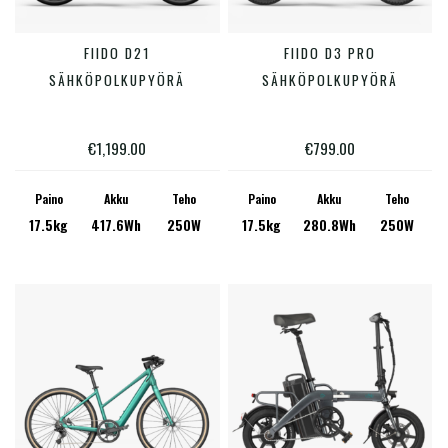
Tällä
FIIDO D21
FIIDO D3 PRO
LISÄÄ OSTOSKORIIN
VALITSE VAIHTOEHDOISTA
tuotte
SÄHKÖPOLKUPYÖRÄ
SÄHKÖPOLKUPYÖRÄ
on
useam
€
1,199.00
€
799.00
muunn
Voit
Paino
Akku
Teho
Paino
Akku
Teho
17.5kg
417.6Wh
250W
17.5kg
280.8Wh
250W
tehdä
valinn
tuotte
sivulla