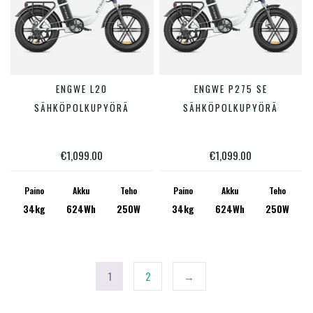
Tällä
Tällä
ENGWE L20
ENGWE P275 SE
VALITSE VAIHTOEHDOISTA
VALITSE VAIHTOEHDOISTA
tuotteella
tuotte
SÄHKÖPOLKUPYÖRÄ
SÄHKÖPOLKUPYÖRÄ
on
on
useampi
useam
€
1,099.00
€
1,099.00
muunnelma.
muunn
Voit
Voit
Paino
Akku
Teho
Paino
Akku
Teho
34kg
624Wh
250W
34kg
624Wh
250W
tehdä
tehdä
valinnat
valinn
tuotteen
tuotte
sivulla.
sivulla
1
2
→