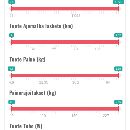
27
5 720
27
1 092
Tuote Ajomatka lasketu (km)
2
252
2
32
55
78
112
Tuote Paino (kg)
4.6
128
4.6
22.35
36.2
64
Painorajoitukset (kg)
40
275
40
110
150
227
Tuote Teho (W)