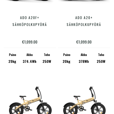
Tällä
Tällä
ADO A20F+
ADO A20+
VALITSE VAIHTOEHDOISTA
VALITSE VAIHTOEHDOISTA
tuotteella
tuotte
SÄHKÖPOLKUPYÖRÄ
SÄHKÖPOLKUPYÖRÄ
on
on
useampi
useam
€
1,099.00
€
1,099.00
muunnelma.
muunn
Voit
Voit
Paino
Akku
Teho
Paino
Akku
Teho
29kg
374.4Wh
250W
20kg
378Wh
250W
tehdä
tehdä
valinnat
valinn
tuotteen
tuotte
sivulla.
sivulla