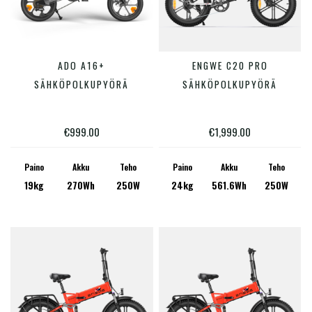
Tällä
Tällä
ADO A16+
ENGWE C20 PRO
VALITSE VAIHTOEHDOISTA
VALITSE VAIHTOEHDOISTA
tuotteella
tuotte
SÄHKÖPOLKUPYÖRÄ
SÄHKÖPOLKUPYÖRÄ
on
on
useampi
useam
€
999.00
€
1,999.00
muunnelma.
muunn
Voit
Voit
Paino
Akku
Teho
Paino
Akku
Teho
19kg
270Wh
250W
24kg
561.6Wh
250W
tehdä
tehdä
valinnat
valinn
tuotteen
tuotte
sivulla.
sivulla