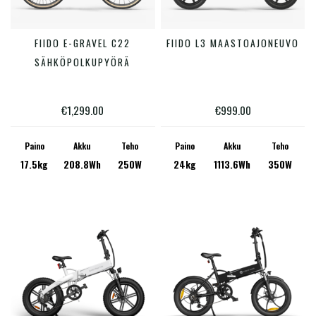
Tällä
Tällä
FIIDO E-GRAVEL C22
FIIDO L3 MAASTOAJONEUVO
VALITSE VAIHTOEHDOISTA
VALITSE VAIHTOEHDOISTA
tuotteella
tuotte
SÄHKÖPOLKUPYÖRÄ
on
on
useampi
useam
€
1,299.00
€
999.00
muunnelma.
muunn
Voit
Voit
Paino
Akku
Teho
Paino
Akku
Teho
17.5kg
208.8Wh
250W
24kg
1113.6Wh
350W
tehdä
tehdä
valinnat
valinn
tuotteen
tuotte
sivulla.
sivulla