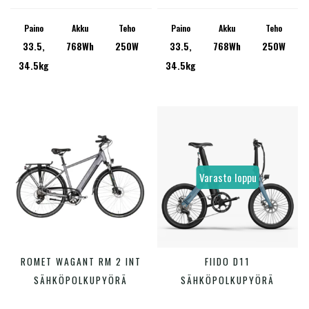
muunnelma.
muunn
Voit
Voit
Paino
Akku
Teho
Paino
Akku
Teho
33.5,
768Wh
250W
33.5,
768Wh
250W
tehdä
tehdä
34.5kg
34.5kg
valinnat
valinn
tuotteen
tuotte
sivulla.
sivulla
Varasto loppu
Tällä
ROMET WAGANT RM 2 INT
FIIDO D11
VALITSE VAIHTOEHDOISTA
LUE LISÄÄ
tuotteella
SÄHKÖPOLKUPYÖRÄ
SÄHKÖPOLKUPYÖRÄ
on