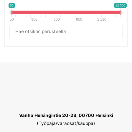
50
12 500
50
350
600
850
1 130
Vanha Helsingintie 20-2B, 00700 Helsinki
(Työpaja/varaosat/kauppa)