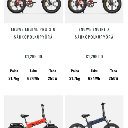
Tällä
Tällä
ENGWE ENGINE PRO 3.0
ENGWE ENGINE X
VALITSE VAIHTOEHDOISTA
VALITSE VAIHTOEHDOISTA
tuotteella
tuotte
SÄHKÖPOLKUPYÖRÄ
SÄHKÖPOLKUPYÖRÄ
on
on
useampi
useam
€
1,299.00
€
1,299.00
muunnelma.
muunn
Voit
Voit
Paino
Akku
Teho
Paino
Akku
Teho
31.7kg
624Wh
250W
31.7kg
624Wh
250W
tehdä
tehdä
valinnat
valinn
tuotteen
tuotte
sivulla.
sivulla