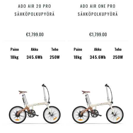
Tällä
Tällä
ADO AIR 20 PRO
ADO AIR ONE PRO
VALITSE VAIHTOEHDOISTA
VALITSE VAIHTOEHDOISTA
tuotteella
tuotte
SÄHKÖPOLKUPYÖRÄ
SÄHKÖPOLKUPYÖRÄ
on
on
useampi
useam
€
1,799.00
€
1,799.00
muunnelma.
muunn
Voit
Voit
Paino
Akku
Teho
Paino
Akku
Teho
18kg
345.6Wh
250W
18kg
345.6Wh
250W
tehdä
tehdä
valinnat
valinn
tuotteen
tuotte
sivulla.
sivulla