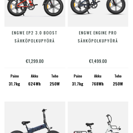
Tällä
Tällä
ENGWE EP2 3.0 BOOST
ENGWE ENGINE PRO
VALITSE VAIHTOEHDOISTA
VALITSE VAIHTOEHDOISTA
tuotteella
tuotte
SÄHKÖPOLKUPYÖRÄ
SÄHKÖPOLKUPYÖRÄ
on
on
useampi
useam
€
1,299.00
€
1,499.00
muunnelma.
muunn
Voit
Voit
Paino
Akku
Teho
Paino
Akku
Teho
31.7kg
624Wh
250W
31.7kg
768Wh
250W
tehdä
tehdä
valinnat
valinn
tuotteen
tuotte
sivulla.
sivulla