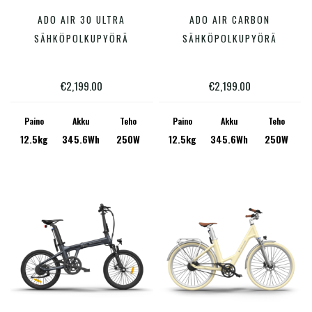
Tällä
Tällä
ADO AIR 30 ULTRA
ADO AIR CARBON
VALITSE VAIHTOEHDOISTA
VALITSE VAIHTOEHDOISTA
tuotteella
tuotte
SÄHKÖPOLKUPYÖRÄ
SÄHKÖPOLKUPYÖRÄ
on
on
useampi
useam
€
2,199.00
€
2,199.00
muunnelma.
muunn
Voit
Voit
Paino
Akku
Teho
Paino
Akku
Teho
12.5kg
345.6Wh
250W
12.5kg
345.6Wh
250W
tehdä
tehdä
valinnat
valinn
tuotteen
tuotte
sivulla.
sivulla