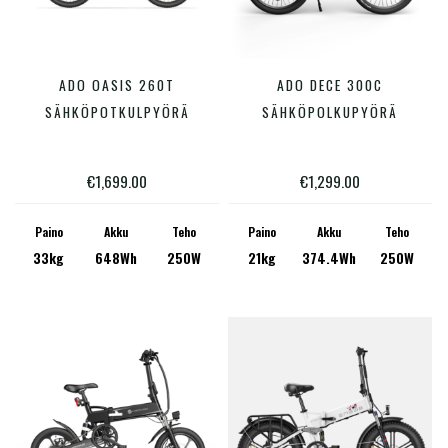
Tällä
Tällä
ADO OASIS 260T
ADO DECE 300C
VALITSE VAIHTOEHDOISTA
VALITSE VAIHTOEHDOISTA
tuotteella
tuotte
SÄHKÖPOTKULPYÖRÄ
SÄHKÖPOLKUPYÖRÄ
on
on
useampi
useam
€
1,699.00
€
1,299.00
muunnelma.
muunn
Voit
Voit
Paino
Akku
Teho
Paino
Akku
Teho
33kg
648Wh
250W
21kg
374.4Wh
250W
tehdä
tehdä
valinnat
valinn
tuotteen
tuotte
sivulla.
sivulla