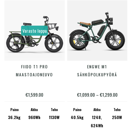
tuotteen
tuotte
2
252
sivulla.
sivulla
2
32
55
78
112
Varasto loppu
Tuote Paino (kg)
4.6
128
4.6
22.35
36.2
64
Tällä
FIIDO T1 PRO
ENGWE M1
LUE LISÄÄ
VALITSE VAIHTOEHDOISTA
tuotte
MAASTOAJONEUVO
SÄHKÖPOLKUPYÖRÄ
Painorajoitukset (kg)
on
40
275
useam
Hintaluo
€
1,599.00
€
1,099.00
–
€
1,299.00
muunn
40
110
150
227
€1,099.
Voit
Paino
Akku
Teho
Paino
Akku
Teho
-
Tuote Teho (W)
36.2kg
960Wh
1130W
40.5kg
1248,
250W
tehdä
€1,299.
624Wh
valinn
50
12 500