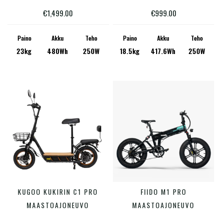
useampi
€
1,499.00
€
999.00
muunnelma.
Voit
Paino
Akku
Teho
Paino
Akku
Teho
23kg
480Wh
250W
18.5kg
417.6Wh
250W
tehdä
valinnat
tuotteen
sivulla.
KUGOO KUKIRIN C1 PRO
FIIDO M1 PRO
LISÄÄ OSTOSKORIIN
LISÄÄ OSTOSKORIIN
MAASTOAJONEUVO
MAASTOAJONEUVO