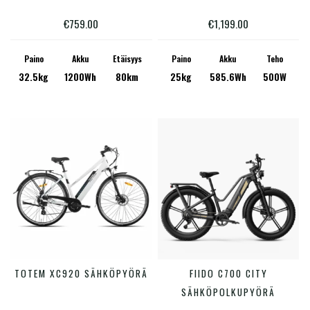
€
759.00
€
1,199.00
Paino
Akku
Etäisyys
Paino
Akku
Teho
32.5kg
1200Wh
80km
25kg
585.6Wh
500W
Tällä
Tällä
TOTEM XC920 SÄHKÖPYÖRÄ
FIIDO C700 CITY
VALITSE VAIHTOEHDOISTA
VALITSE VAIHTOEHDOISTA
tuotteella
tuotte
SÄHKÖPOLKUPYÖRÄ