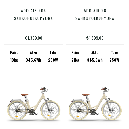
Tällä
Tällä
ADO AIR 20S
ADO AIR 28
VALITSE VAIHTOEHDOISTA
VALITSE VAIHTOEHDOISTA
tuotteella
tuotte
SÄHKÖPOLKUPYÖRÄ
SÄHKÖPOLKUPYÖRÄ
on
on
useampi
useam
€
1,399.00
€
1,399.00
muunnelma.
muunn
Voit
Voit
Paino
Akku
Teho
Paino
Akku
Teho
18kg
345.6Wh
250W
21kg
345.6Wh
250W
tehdä
tehdä
valinnat
valinn
tuotteen
tuotte
sivulla.
sivulla