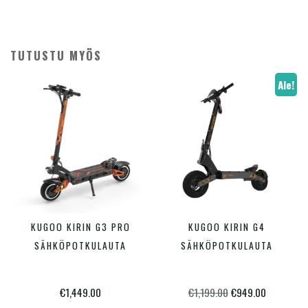
TUTUSTU MYÖS
Ale!
KUGOO KIRIN G3 PRO
KUGOO KIRIN G4
LISÄÄ OSTOSKORIIN
LISÄÄ OSTOSKORIIN
SÄHKÖPOTKULAUTA
SÄHKÖPOTKULAUTA
Alkuperäinen
Nykyinen
€
1,449.00
€
1,199.00
€
949.00