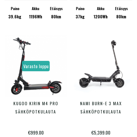
hinta
hinta
Paino
Akku
Etäisyys
Paino
Akku
Etäisyys
oli:
on:
39.6kg
1196Wh
80km
37kg
1200Wh
80km
€1,199.00.
€949.00.
Varasto loppu
KUGOO KIRIN M4 PRO
NAMI BURN-E 3 MAX
LUE LISÄÄ
LISÄÄ OSTOSKORIIN
SÄHKÖPOTKULAUTA
SÄHKÖPOTKULAUTA
€
999.00
€
5,399.00