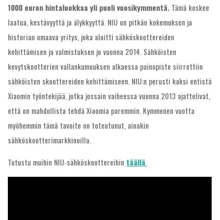
1000 euron hintaluokkaa yli puoli vuosikymmentä.
Tämä koskee
laatua, kestävyyttä ja älykkyyttä. NIU on pitkän kokemuksen ja
historian omaava yritys, joka aloitti sähköskoottereiden
kehittämisen ja valmistuksen jo vuonna 2014. Sähköisten
kevytskootterien vallankumouksen alkaessa painopiste siirrettiin
sähköisten skoottereiden kehittämiseen. NIU:n perusti kaksi entistä
Xiaomin työntekijää, jotka jossain vaiheessa vuonna 2013 ajattelivat,
että on mahdollista tehdä Xiaomia paremmin. Kymmenen vuotta
myöhemmin tämä tavoite on toteutunut, ainakin
sähköskootterimarkkinoilla.
Tutustu muihin NIU-sähköskoottereihin
täällä
.