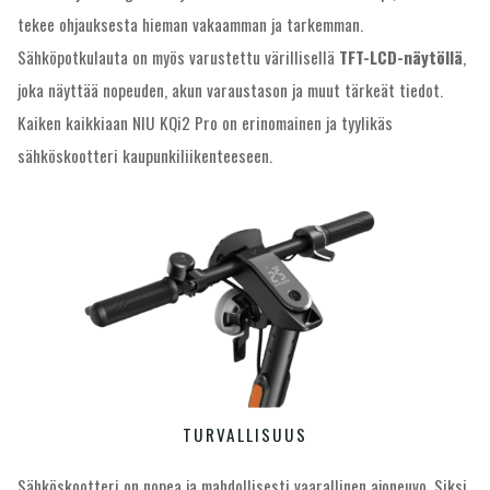
tekee ohjauksesta hieman vakaamman ja tarkemman.
Sähköpotkulauta on myös varustettu värillisellä
TFT-LCD-näytöllä
,
joka näyttää nopeuden, akun varaustason ja muut tärkeät tiedot.
Kaiken kaikkiaan NIU KQi2 Pro on erinomainen ja tyylikäs
sähköskootteri kaupunkiliikenteeseen.
TURVALLISUUS
Sähköskootteri on nopea ja mahdollisesti vaarallinen ajoneuvo. Siksi