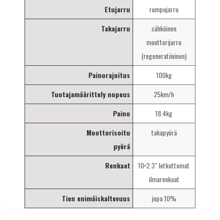
Etujarru
rumpujarru
Takajarru
sähköinen
moottorijarru
(regeneratiivinen)
Painorajoitus
100kg
Tuotajamäärittely nopeus
25km/h
Paino
18.4kg
Moottorisoitu
takapyörä
pyörä
Renkaat
10×2.3″ letkuttomat
ilmarenkaat
Tien enimäiskaltevuus
jopa 10%