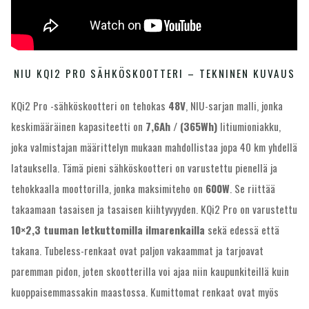
NIU KQI2 PRO SÄHKÖSKOOTTERI – TEKNINEN KUVAUS
KQi2 Pro -sähköskootteri on tehokas
48V
, NIU-sarjan malli, jonka
keskimääräinen kapasiteetti on
7,6Ah / (365Wh)
litiumioniakku,
joka valmistajan määrittelyn mukaan mahdollistaa jopa 40 km yhdellä
latauksella. Tämä pieni sähköskootteri on varustettu pienellä ja
tehokkaalla moottorilla, jonka maksimiteho on
600W
. Se riittää
takaamaan tasaisen ja tasaisen kiihtyvyyden. KQi2 Pro on varustettu
10×2,3 tuuman letkuttomilla ilmarenkailla
sekä edessä että
takana. Tubeless-renkaat ovat paljon vakaammat ja tarjoavat
paremman pidon, joten skootterilla voi ajaa niin kaupunkiteillä kuin
kuoppaisemmassakin maastossa. Kumittomat renkaat ovat myös