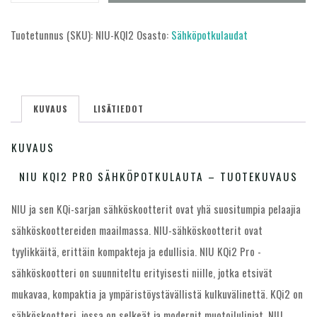
KQi2
Pro
Tuotetunnus (SKU):
NIU-KQI2
Osasto:
Sähköpotkulaudat
sähköpotkulauta
määrä
KUVAUS
LISÄTIEDOT
KUVAUS
NIU KQI2 PRO SÄHKÖPOTKULAUTA – TUOTEKUVAUS
NIU ja sen KQi-sarjan sähköskootterit ovat yhä suositumpia pelaajia
sähköskoottereiden maailmassa. NIU-sähköskootterit ovat
tyylikkäitä, erittäin kompakteja ja edullisia. NIU KQi2 Pro -
sähköskootteri on suunniteltu erityisesti niille, jotka etsivät
mukavaa, kompaktia ja ympäristöystävällistä kulkuvälinettä. KQi2 on
sähköskootteri, jossa on selkeät ja modernit muotoilulinjat. NIU