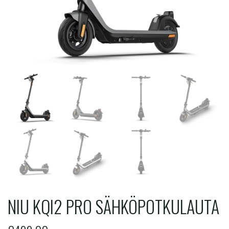
NIU KQI2 PRO SÄHKÖPOTKULAUTA