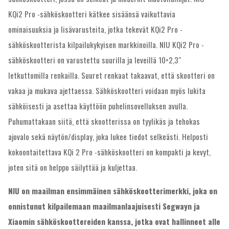
KQi2 Pro -sähköskootteri kätkee sisäänsä vaikuttavia
ominaisuuksia ja lisävarusteita, jotka tekevät KQi2 Pro -
sähköskootterista kilpailukykyisen markkinoilla. NIU KQi2 Pro -
sähköskootteri on varustettu suurilla ja leveillä 10×2,3″
letkuttomilla renkailla. Suuret renkaat takaavat, että skootteri on
vakaa ja mukava ajettaessa. Sähköskootteri voidaan myös lukita
sähköisesti ja asettaa käyttöön puhelinsovelluksen avulla.
Puhumattakaan siitä, että skootterissa on tyylikäs ja tehokas
ajovalo sekä näytön/display, joka lukee tiedot selkeästi. Helposti
kokoontaitettava KQi 2 Pro -sähköskootteri on kompakti ja kevyt,
joten sitä on helppo säilyttää ja kuljettaa.
NIU on maailman ensimmäinen sähköskootterimerkki, joka on
onnistunut kilpailemaan maailmanlaajuisesti Segwayn ja
Xiaomin sähköskoottereiden kanssa, jotka ovat hallinneet alle