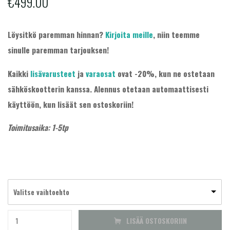
€
499.00
Löysitkö paremman hinnan?
Kirjoita meille
, niin teemme
sinulle paremman tarjouksen!
Kaikki
lisävarusteet
ja
varaosat
ovat -20%, kun ne ostetaan
sähköskootterin kanssa. Alennus otetaan automaattisesti
käyttöön, kun lisäät sen ostoskoriin!
Toimitusaika: 1-5tp
Valitse vaihtoehto
NIU
LISÄÄ OSTOSKORIIN