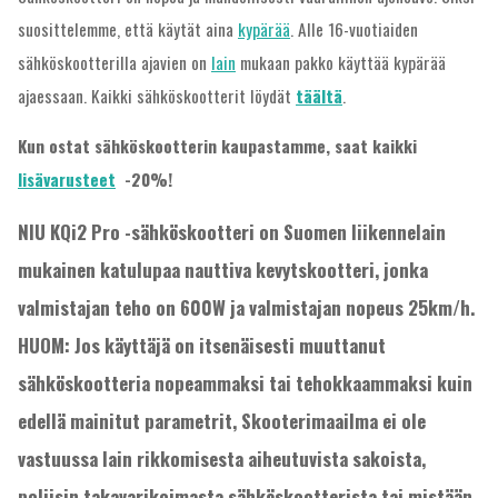
suosittelemme, että käytät aina
kypärää
. Alle 16-vuotiaiden
sähköskootterilla ajavien on
lain
mukaan pakko käyttää kypärää
ajaessaan. Kaikki sähköskootterit löydät
täältä
.
Kun ostat sähköskootterin kaupastamme, saat kaikki
lisävarusteet
-20%!
NIU KQi2 Pro -sähköskootteri on Suomen liikennelain
mukainen katulupaa nauttiva kevytskootteri, jonka
valmistajan teho on 600W ja valmistajan nopeus 25km/h.
HUOM: Jos käyttäjä on itsenäisesti muuttanut
sähköskootteria nopeammaksi tai tehokkaammaksi kuin
edellä mainitut parametrit, Skooterimaailma ei ole
vastuussa lain rikkomisesta aiheutuvista sakoista,
poliisin takavarikoimasta sähköskootterista tai mistään