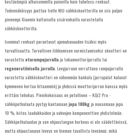
kestävämpiä alhaisemmilla paineilla kuin tubeless-renkaat.
Todennäköisyys juuttua tielle NIU-sähköskootterilla on siis paljon
pienempi Xiaomin kaltaisella sisärenkailla varustetulla
sähköskootterilla.
Isommat renkaat parantavat ajomukavuuden lisäksi myös
turvallisuutta. Turvallisen liikkumisen varmistamiseksi skootteri on
varustettu
eturumpujarrulla
ja takamoottorijarrulla tai
regeneratiivisella jarrulla
. Levyjarruun verrattuna rumpujarrulla
varustettu sähköskootteri on vähemmän hankala (jarrupalat kuluvat
kymmenen kertaa hitaammin) ja yhdessä moottorijarrun kanssa myös
erittäin tehokas. Pienikokoisuus on petollinen – KQi2 Pro -
sähköpotkulauta pystyy kantamaan
jopa 100kg
ja nousemaan jopa
10 %, kiitos laadukkaiden ja vahvojen komponenttien yhdistelmän.
Sähköpotkulaudan ja sen ohjaustangon korkeus ei ole säädettävissä,
mutta ohjaustangon leveys on hieman tavallista leveämpi, mikä