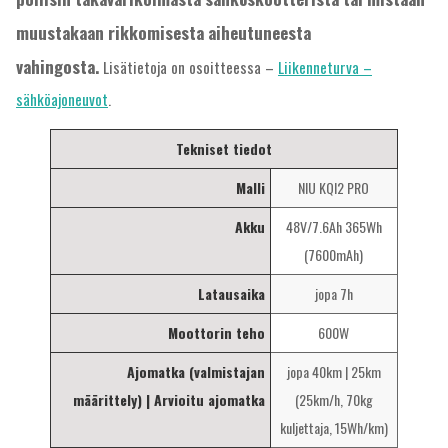
muustakaan rikkomisesta aiheutuneesta
vahingosta.
Lisätietoja on osoitteessa –
Liikenneturva –
sähköajoneuvot
.
Tekniset tiedot
Malli
NIU KQI2 PRO
Akku
48V/7.6Ah 365Wh
(7600mAh)
Latausaika
jopa 7h
Moottorin teho
600W
Ajomatka (valmistajan
jopa 40km | 25km
määrittely) | Arvioitu ajomatka
(25km/h, 70kg
kuljettaja, 15Wh/km)