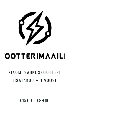
Hinta
Hinta:
€15
—
€99
Varastossa
Tällä
XIAOMI SÄHKÖSKOOTTERI
VALITSE VAIHTOEHDOISTA
tuotteella
LISÄTAKUU – 1 VUOSI
on
useampi
Hintaluokka:
€
15.00
–
€
99.00
muunnelma.
€15.00
Voit
-
tehdä
€99.00