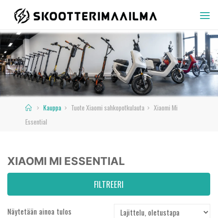
Skip
to
SKOOTTERIMAAILMA
content
Home
Kauppa
Tuote Xiaomi sahkopotkulauta
Xiaomi Mi
Essential
XIAOMI MI ESSENTIAL
FILTREERI
Näytetään ainoa tulos