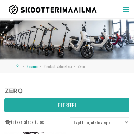
Skip
to
SKOOTTERIMAAILMA
content
Home
Kauppa
Product Valmistaja
Zero
ZERO
FILTREERI
Näytetään ainoa tulos
Varastossa