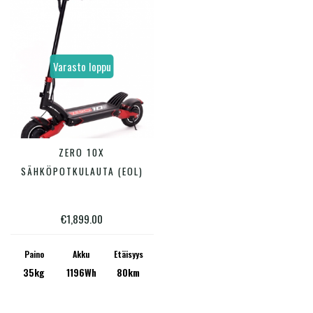
Varasto loppu
ZERO 10X
LUE LISÄÄ
SÄHKÖPOTKULAUTA (EOL)
€
1,899.00
Paino
Akku
Etäisyys
35kg
1196Wh
80km