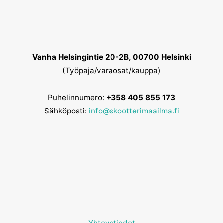
Vanha Helsingintie 20-2B, 00700 Helsinki
(Työpaja/varaosat/kauppa)
Puhelinnumero:
+358 405 855 173
Sähköposti:
info@skootterimaailma.fi
Yhteystiedot