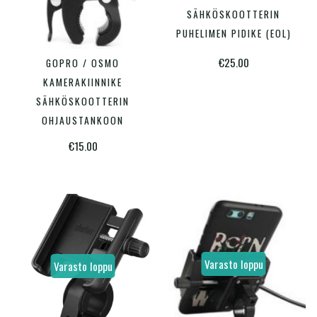
tuotte
SÄHKÖSKOOTTERIN
on
PUHELIMEN PIDIKE (EOL)
useam
€
25.00
GOPRO / OSMO
LISÄÄ OSTOSKORIIN
muunn
KAMERAKIINNIKE
Voit
SÄHKÖSKOOTTERIN
tehdä
OHJAUSTANKOON
valinn
€
15.00
tuotte
sivulla
Varasto loppu
Varasto loppu