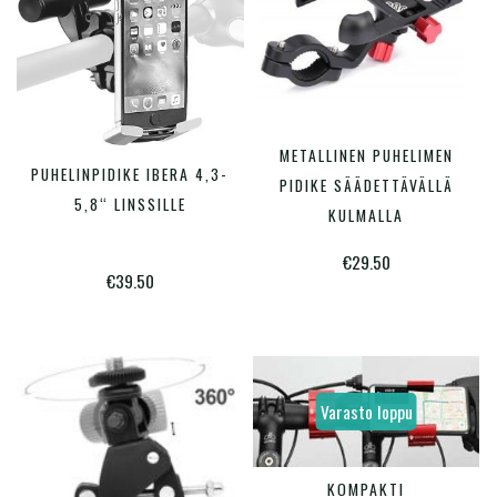
tuotte
sivulla
METALLINEN PUHELIMEN
LISÄÄ OSTOSKORIIN
PUHELINPIDIKE IBERA 4,3-
LISÄÄ OSTOSKORIIN
PIDIKE SÄÄDETTÄVÄLLÄ
5,8“ LINSSILLE
KULMALLA
€
29.50
€
39.50
Varasto loppu
Tällä
KOMPAKTI
VALITSE VAIHTOEHDOISTA