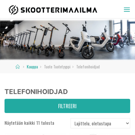
Skip
to
SKOOTTERIMAAILMA
content
Home
Kauppa
Tuote Tuotetyyppi
Telefonihoidjad
TELEFONIHOIDJAD
FILTREERI
Näytetään kaikki 11 tulosta
Hinta