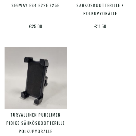
tuotte
SEGWAY ES4 E22E E25E
SÄHKÖSKOOTTERILLE /
on
POLKUPYÖRÄLLE
useam
€
25.00
€
11.50
muunn
Voit
tehdä
valinn
tuotte
sivulla
TURVALLINEN PUHELIMEN
LISÄÄ OSTOSKORIIN
PIDIKE SÄHKÖSKOOTTERILLE
POLKUPYÖRÄLLE