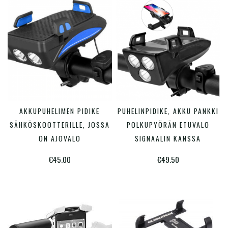
Hinta:
€11
—
€50
Varastossa
Tällä
AKKUPUHELIMEN PIDIKE
PUHELINPIDIKE, AKKU PANKKI
LISÄÄ OSTOSKORIIN
VALITSE VAIHTOEHDOISTA
tuotte
SÄHKÖSKOOTTERILLE, JOSSA
POLKUPYÖRÄN ETUVALO
on
ON AJOVALO
SIGNAALIN KANSSA
useam
€
45.00
€
49.50
muunn
Voit
tehdä
valinn