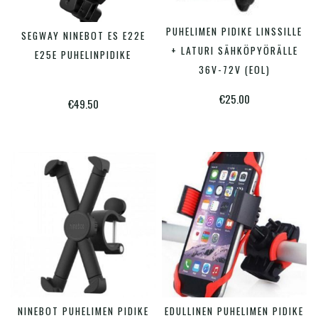
PUHELIMEN PIDIKE LINSSILLE
LUE LISÄÄ
SEGWAY NINEBOT ES E22E
LUE LISÄÄ
+ LATURI SÄHKÖPYÖRÄLLE
E25E PUHELINPIDIKE
36V-72V (EOL)
€
25.00
€
49.50
Tällä
NINEBOT PUHELIMEN PIDIKE
EDULLINEN PUHELIMEN PIDIKE
LISÄÄ OSTOSKORIIN
VALITSE VAIHTOEHDOISTA