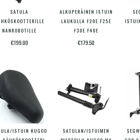
Tällä
SATULA
ALKUPERÄINEN ISTUIN
SE
ALITSE VAIHTOEHDOISTA
LISÄÄ OSTOSKORIIN
tuotteella
ÄHKÖSKOOTTERILLE
LAUKULLA F20E F25E
ISTUI
on
NANROBOTILLE
F30E F40E
useampi
€
199.00
€
179.50
muunnelma.
Voit
tehdä
valinnat
tuotteen
sivulla.
Tällä
TULA/ISTUIN KUGOO
SATULAN/ISTUIMEN
SEGW
LISÄÄ OSTOSKORIIN
VALITSE VAIHTOEHDOISTA
tuotteella