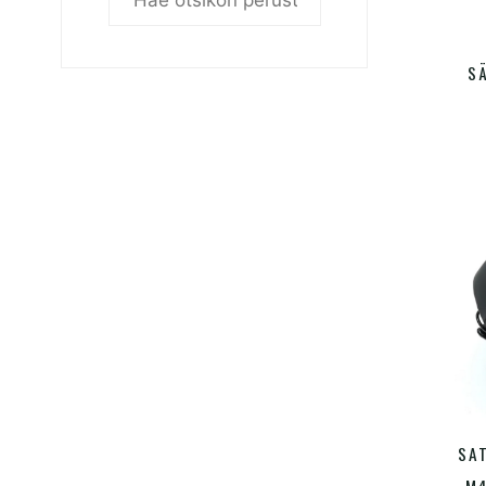
V
S
SA