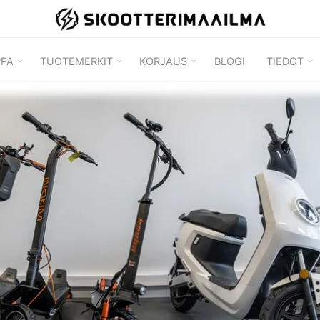
SKOOTTERIMAAILMA
PPA
TUOTEMERKIT
KORJAUS
BLOGI
TIEDOT