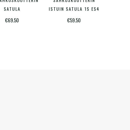
ÄHKÖSKOOTTERIN
SÄHKÖSKOOTTERIN
SATULA
ISTUIN SATULA 1S ES4
€
69.50
€
59.50