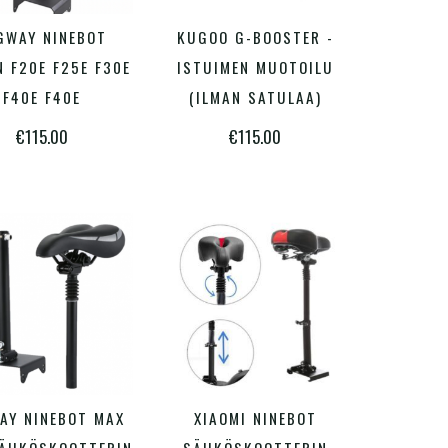
GWAY NINEBOT
KUGOO G-BOOSTER -
LISÄÄ OSTOSKORIIN
LISÄÄ OSTOSKORIIN
N F20E F25E F30E
ISTUIMEN MUOTOILU
F40E F40E
(ILMAN SATULAA)
€
115.00
€
115.00
AY NINEBOT MAX
XIAOMI NINEBOT
LISÄÄ OSTOSKORIIN
LISÄÄ OSTOSKORIIN