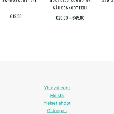
 SÄHKÖSKOOTTERI
MUOTOILU KUGOO M4
G30 S
on
SÄHKÖSKOOTTERI
€
19.50
useampi
Hintaluokka:
€
29.00
–
€
45.00
muunnelma.
€29.00
Voit
-
tehdä
€45.00
valinnat
tuotteen
sivulla.
Yhteystiedot
Meistä
Yleiset ehdot
Ostoopas