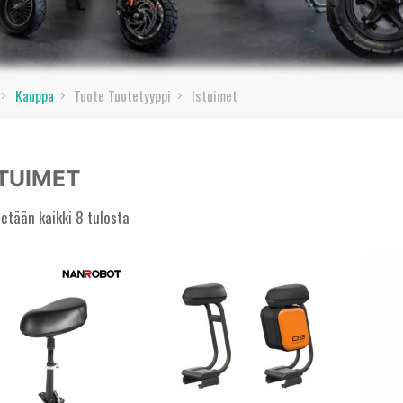
Home
Kauppa
Tuote Tuotetyyppi
Istuimet
TUIMET
etään kaikki 8 tulosta