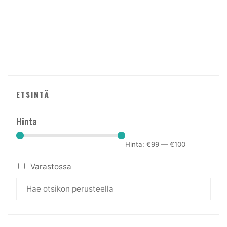
tehdä
valinnat
tuotteen
sivulla.
ETSINTÄ
Hinta
Hinta:
€99
—
€100
Varastossa