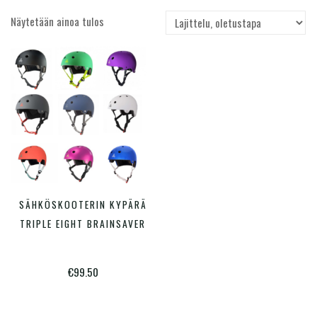
Näytetään ainoa tulos
Hinta
Hinta:
€99
—
€100
Varastossa
Tällä
SÄHKÖSKOOTERIN KYPÄRÄ
VALITSE VAIHTOEHDOISTA
tuotteella
TRIPLE EIGHT BRAINSAVER
on
useampi
€
99.50
muunnelma.
Voit