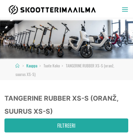
Skip
to
SKOOTTERIMAAILMA
content
Home
Kauppa
Tuote Koko
TANGERINE RUBBER XS-S (oranž,
suurus XS-S)
TANGERINE RUBBER XS-S (ORANŽ,
SUURUS XS-S)
FILTREERI