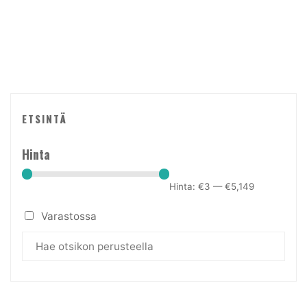
tehdä
tehdä
valinnat
valinn
tuotteen
tuotte
sivulla.
sivulla
ETSINTÄ
Hinta
Hinta:
€3
—
€5,149
Varastossa