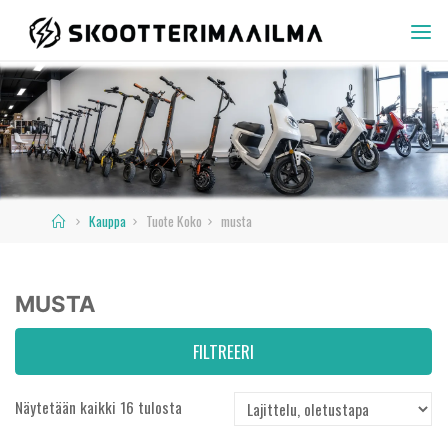
Skip
to
SKOOTTERIMAAILMA
content
Home
Kauppa
Tuote Koko
musta
MUSTA
FILTREERI
Näytetään kaikki 16 tulosta
Hinta