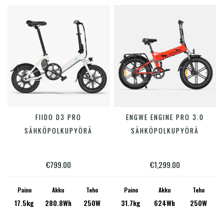
tuotteen
tuotte
sivulla.
sivulla
Tällä
Tällä
FIIDO D3 PRO
ENGWE ENGINE PRO 3.0
VALITSE VAIHTOEHDOISTA
VALITSE VAIHTOEHDOISTA
tuotteella
tuotte
SÄHKÖPOLKUPYÖRÄ
SÄHKÖPOLKUPYÖRÄ
on
on
useampi
useam
€
799.00
€
1,299.00
muunnelma.
muunn
Voit
Voit
Paino
Akku
Teho
Paino
Akku
Teho
17.5kg
280.8Wh
250W
31.7kg
624Wh
250W
tehdä
tehdä
valinnat
valinn