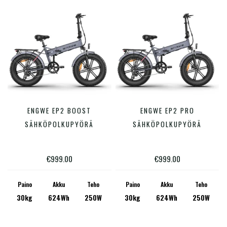
Hinta:
€3
—
€5,149
Varastossa
Tällä
Tällä
ENGWE EP2 BOOST
ENGWE EP2 PRO
VALITSE VAIHTOEHDOISTA
VALITSE VAIHTOEHDOISTA
tuotteella
tuotte
SÄHKÖPOLKUPYÖRÄ
SÄHKÖPOLKUPYÖRÄ
on
on
useampi
useam
€
999.00
€
999.00
muunnelma.
muunn
Voit
Voit
Paino
Akku
Teho
Paino
Akku
Teho
30kg
624Wh
250W
30kg
624Wh
250W
tehdä
tehdä
valinnat
valinn