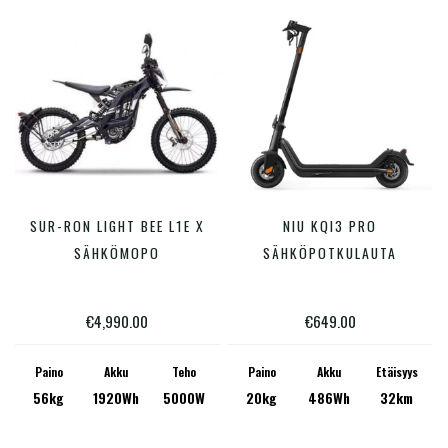
tuotteen
tuotte
sivulla.
sivulla
Tällä
Tällä
SUR-RON LIGHT BEE L1E X
NIU KQI3 PRO
VALITSE VAIHTOEHDOISTA
VALITSE VAIHTOEHDOISTA
tuotteella
tuotte
SÄHKÖMOPO
SÄHKÖPOTKULAUTA
on
on
useampi
useam
€
4,990.00
€
649.00
muunnelma.
muunn
Voit
Voit
Paino
Akku
Teho
Paino
Akku
Etäisyys
56kg
1920Wh
5000W
20kg
486Wh
32km
tehdä
tehdä
valinnat
valinn