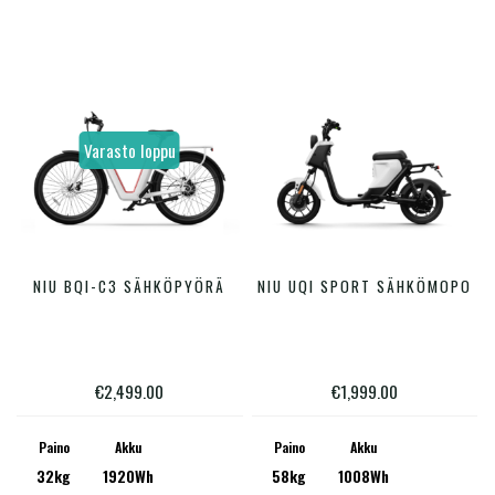
valinnat
valinn
tuotteen
tuotte
sivulla.
sivulla
Varasto loppu
Tällä
Tällä
NIU BQI-C3 SÄHKÖPYÖRÄ
NIU UQI SPORT SÄHKÖMOPO
VALITSE VAIHTOEHDOISTA
VALITSE VAIHTOEHDOISTA
tuotteella
tuotte
on
on
useampi
useam
€
2,499.00
€
1,999.00
muunnelma.
muunn
Voit
Voit
Paino
Akku
Paino
Akku
32kg
1920Wh
58kg
1008Wh
tehdä
tehdä