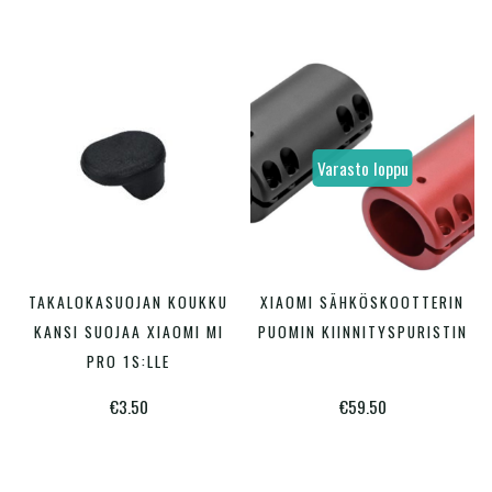
valinnat
tuotteen
sivulla.
Varasto loppu
Tällä
Tällä
TAKALOKASUOJAN KOUKKU
XIAOMI SÄHKÖSKOOTTERIN
VALITSE VAIHTOEHDOISTA
VALITSE VAIHTOEHDOISTA
tuotteella
tuotte
KANSI SUOJAA XIAOMI MI
PUOMIN KIINNITYSPURISTIN
on
on
PRO 1S:LLE
useampi
useam
€
3.50
€
59.50
muunnelma.
muunn
Voit
Voit