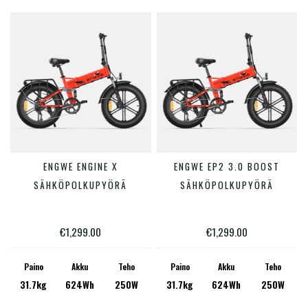
tuotteen
tuotte
sivulla.
sivulla
Tällä
Tällä
ENGWE ENGINE X
ENGWE EP2 3.0 BOOST
VALITSE VAIHTOEHDOISTA
VALITSE VAIHTOEHDOISTA
tuotteella
tuotte
SÄHKÖPOLKUPYÖRÄ
SÄHKÖPOLKUPYÖRÄ
on
on
useampi
useam
€
1,299.00
€
1,299.00
muunnelma.
muunn
Voit
Voit
Paino
Akku
Teho
Paino
Akku
Teho
31.7kg
624Wh
250W
31.7kg
624Wh
250W
tehdä
tehdä
valinnat
valinn