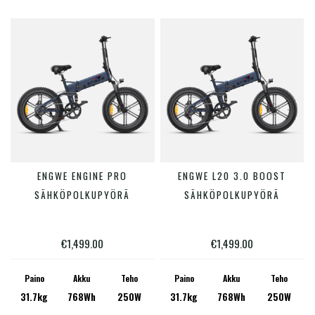
tuotteen
tuotte
sivulla.
sivulla
Tällä
Tällä
ENGWE ENGINE PRO
ENGWE L20 3.0 BOOST
VALITSE VAIHTOEHDOISTA
VALITSE VAIHTOEHDOISTA
tuotteella
tuotte
SÄHKÖPOLKUPYÖRÄ
SÄHKÖPOLKUPYÖRÄ
on
on
useampi
useam
€
1,499.00
€
1,499.00
muunnelma.
muunn
Voit
Voit
Paino
Akku
Teho
Paino
Akku
Teho
31.7kg
768Wh
250W
31.7kg
768Wh
250W
tehdä
tehdä