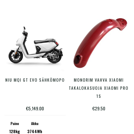
valinnat
valinn
tuotteen
tuotte
sivulla.
sivulla
Tällä
NIU MQI GT EVO SÄHKÖMOPO
MONORIM VAHVA XIAOMI
VALITSE VAIHTOEHDOISTA
LISÄÄ OSTOSKORIIN
tuotteella
TAKALOKASUOJA XIAOMI PRO
on
1S
useampi
€
5,149.00
€
29.50
muunnelma.
Voit
Paino
Akku
128kg
3744Wh
tehdä