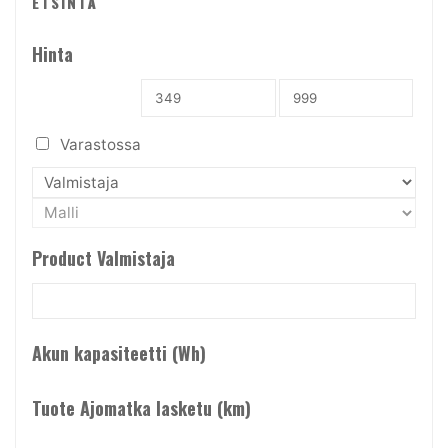
ETSINTÄ
Painorajoitukset (kg)
Hinta
Tuote Tuotetyyppi
Varastossa
Tuote Teho (W)
Product Valmistaja
Akun kapasiteetti (Wh)
Tuote Ajomatka lasketu (km)