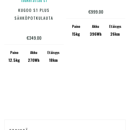
Tällä
useam
KUGOO S1 PLUS
€
999.00
VALITSE VAIHTOEHDOISTA
tuotteella
muunn
SÄHKÖPOTKULAUTA
on
Voit
Paino
Akku
Etäisyys
Product Valmistaja
15kg
396Wh
26km
useampi
tehdä
€
349.00
muunnelma.
valinn
Voit
tuotte
Paino
Akku
Etäisyys
12.5kg
270Wh
18km
tehdä
sivulla
Akun kapasiteetti (Wh)
valinnat
tuotteen
sivulla.
Tuote Ajomatka lasketu (km)
Tuote Paino (kg)