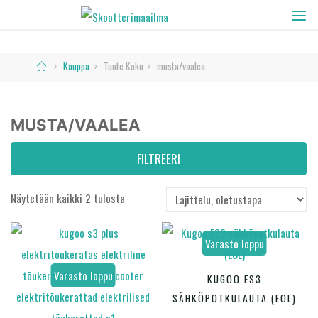
Skip
SKOOTTERIMAAILMA
to
content
Home
Kauppa
Tuote Koko
musta/vaalea
MUSTA/VAALEA
FILTREERI
Näytetään kaikki 2 tulosta
Hinta
Varasto loppu
Tällä
Varasto loppu
KUGOO ES3
VALITSE VAIHTOEHDOISTA
Varastossa
tuotte
SÄHKÖPOTKULAUTA (EOL)
on