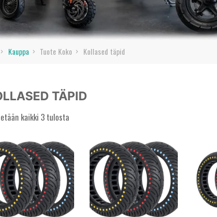
Home
Kauppa
Tuote Koko
Kollased täpid
OLLASED TÄPID
etään kaikki 3 tulosta