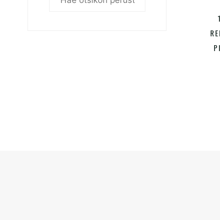
V
RE
P