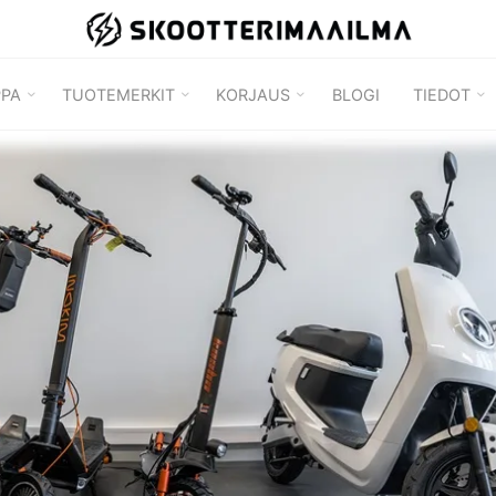
SKOOTTERIMAAILMA
PPA
TUOTEMERKIT
KORJAUS
BLOGI
TIEDOT