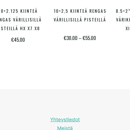
Tällä
Tällä
10×2.125 KIINTEÄ
10×2,5 KIINTEÄ RENGAS
8.5×2
ALITSE VAIHTOEHDOISTA
VALITSE VAIHTOEHDOISTA
VALI
tuotteella
tuotteella
NGAS VÄRILLISILLÄ
VÄRILLISILLÄ PISTEILLÄ
VÄRIK
on
on
ISTEILLÄ HX X7 X8
X
Hintaluokka:
€
30.00
–
€
55.00
useampi
useampi
€
45.00
€30.00
muunnelma.
muunnelma.
-
Voit
Voit
€55.00
tehdä
tehdä
valinnat
valinnat
tuotteen
tuotteen
sivulla.
sivulla.
Yhteystiedot
Meistä