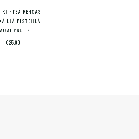
Tällä
” KIINTEÄ RENGAS
TSE VAIHTOEHDOISTA
tuotteella
KÄILLÄ PISTEILLÄ
on
IAOMI PRO 1S
useampi
€
25.00
muunnelma.
Voit
tehdä
valinnat
tuotteen
sivulla.