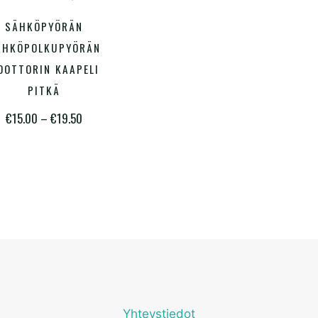
Tällä
SÄHKÖPYÖRÄN
ALITSE VAIHTOEHDOISTA
tuotteella
ÄHKÖPOLKUPYÖRÄN
on
OOTTORIN KAAPELI
PITKÄ
useampi
Hintaluokka:
muunnelma.
€
15.00
–
€
19.50
€15.00
Voit
-
tehdä
€19.50
valinnat
tuotteen
sivulla.
Yhteystiedot