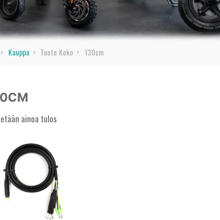
Home
Kauppa
Tuote Koko
130cm
30CM
etään ainoa tulos