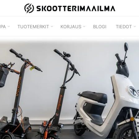
SKOOTTERIMAAILMA
PPA
TUOTEMERKIT
KORJAUS
BLOGI
TIEDOT