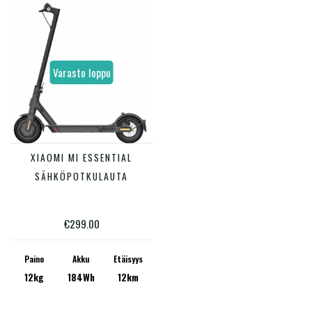
Varasto loppu
XIAOMI MI ESSENTIAL
LUE LISÄÄ
SÄHKÖPOTKULAUTA
€
299.00
Paino
Akku
Etäisyys
12kg
184Wh
12km