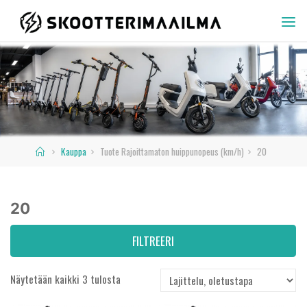
Skip
to
SKOOTTERIMAAILMA
content
Home
Kauppa
Tuote Rajoittamaton huippunopeus (km/h)
20
20
FILTREERI
Näytetään kaikki 3 tulosta
Hinta