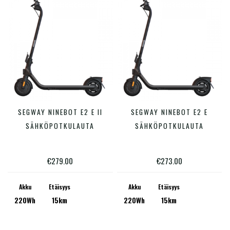
Hinta:
€273
—
€299
Varastossa
SEGWAY NINEBOT E2 E II
SEGWAY NINEBOT E2 E
LISÄÄ OSTOSKORIIN
LISÄÄ OSTOSKORIIN
SÄHKÖPOTKULAUTA
SÄHKÖPOTKULAUTA
€
279.00
€
273.00
Akku
Etäisyys
Akku
Etäisyys
220Wh
15km
220Wh
15km