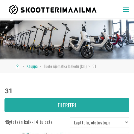
Skip
to
SKOOTTERIMAAILMA
content
Home
Kauppa
Tuote Ajomatka lasketu (km)
31
31
FILTREERI
Näytetään kaikki 4 tulosta
Hinta