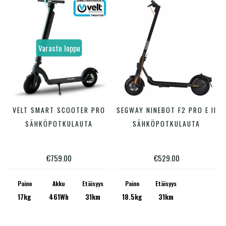
Hinta:
€489
—
€759
Varasto loppu
Varastossa
Tällä
VELT SMART SCOOTER PRO
SEGWAY NINEBOT F2 PRO E II
VALITSE VAIHTOEHDOISTA
LISÄÄ OSTOSKORIIN
tuotteella
SÄHKÖPOTKULAUTA
SÄHKÖPOTKULAUTA
on
useampi
€
759.00
€
529.00
muunnelma.
Voit
Paino
Akku
Etäisyys
Paino
Etäisyys
17kg
461Wh
31km
18.5kg
31km
tehdä
valinnat