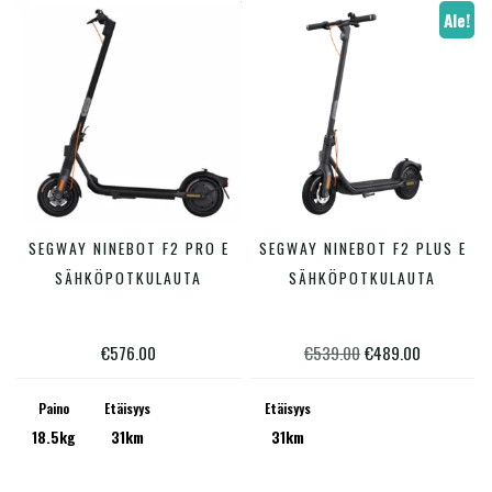
tuotteen
Ale!
sivulla.
SEGWAY NINEBOT F2 PRO E
SEGWAY NINEBOT F2 PLUS E
LISÄÄ OSTOSKORIIN
LISÄÄ OSTOSKORIIN
SÄHKÖPOTKULAUTA
SÄHKÖPOTKULAUTA
Alkuperäinen
Nykyinen
€
576.00
€
539.00
€
489.00
hinta
hinta
Paino
Etäisyys
Etäisyys
oli:
on:
18.5kg
31km
31km
€539.00.
€489.00.