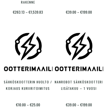
on
on
RAKENNE
useampi
useam
Hintaluokka:
Hintaluokk
€
263.13
–
€
1,539.83
€
39.00
–
€
199.00
muunnelma.
muunn
€263.13
€39.00
Voit
Voit
-
-
tehdä
tehdä
€1,539.83
€199.00
valinnat
valinn
tuotteen
tuotte
sivulla.
sivulla
Tällä
Tällä
SÄHKÖSKOOTTERIN HUOLTO /
NANROBOT SÄHKÖSKOOTTERI
VALITSE VAIHTOEHDOISTA
VALITSE VAIHTOEHDOISTA
tuotteella
tuotte
KORJAUS KURIIRITOIMITUS
LISÄTAKUU – 1 VUOSI
on
on
useampi
useam
Hintaluokka:
Hintaluokk
€
10.00
–
€
25.00
€
39.00
–
€
199.00