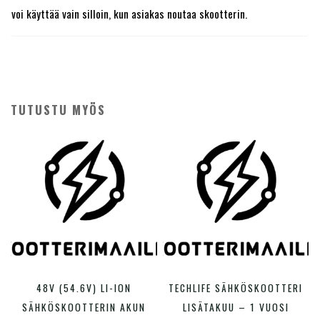
voi käyttää vain silloin, kun asiakas noutaa skootterin.
TUTUSTU MYÖS
Tällä
Tällä
48V (54.6V) LI-ION
TECHLIFE SÄHKÖSKOOTTERI
VALITSE VAIHTOEHDOISTA
VALITSE VAIHTOEHDOISTA
tuotteella
tuotte
SÄHKÖSKOOTTERIN AKUN
LISÄTAKUU – 1 VUOSI