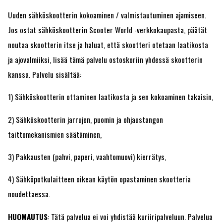
Uuden sähköskootterin kokoaminen / valmistautuminen ajamiseen.
Jos ostat sähköskootterin Scooter World -verkkokaupasta, päätät
noutaa skootterin itse ja haluat, että skootteri otetaan laatikosta
ja ajovalmiiksi, lisää tämä palvelu ostoskoriin yhdessä skootterin
kanssa. Palvelu sisältää:
1) Sähköskootterin ottaminen laatikosta ja sen kokoaminen takaisin,
2) Sähköskootterin jarrujen, puomin ja ohjaustangon
taittomekanismien säätäminen,
3) Pakkausten (pahvi, paperi, vaahtomuovi) kierrätys,
4) Sähköpotkulaitteen oikean käytön opastaminen skootteria
noudettaessa.
HUOMAUTUS
: Tätä palvelua ei voi yhdistää kuriiripalveluun. Palvelua