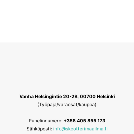
muunnelma.
muunn
€10.00
€39.00
Voit
Voit
-
-
tehdä
tehdä
€25.00
€199.00
valinnat
valinn
tuotteen
tuotte
sivulla.
sivulla
Vanha Helsingintie 20-2B, 00700 Helsinki
(Työpaja/varaosat/kauppa)
Puhelinnumero:
+358 405 855 173
Sähköposti:
info@skootterimaailma.fi