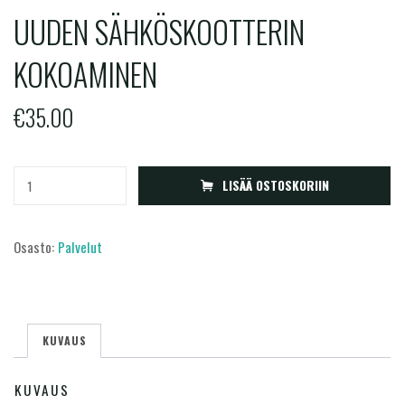
UUDEN SÄHKÖSKOOTTERIN
KOKOAMINEN
€
35.00
Uuden
LISÄÄ OSTOSKORIIN
sähköskootterin
kokoaminen
Osasto:
Palvelut
määrä
KUVAUS
KUVAUS