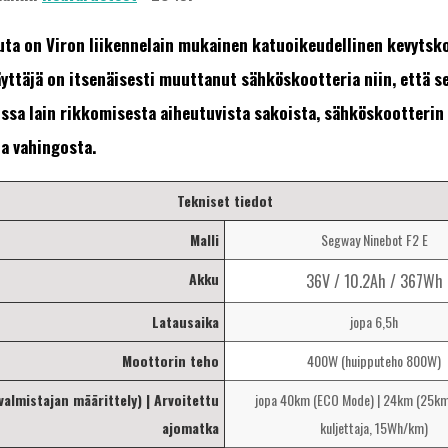
ta on Viron liikennelain mukainen katuoikeudellinen kevytsko
ttäjä on itsenäisesti muuttanut sähköskootteria niin, että s
ssa lain rikkomisesta aiheutuvista sakoista, sähköskootterin 
a vahingosta.
Tekniset tiedot
Malli
Segway Ninebot F2 E
Akku
36V / 10.2Ah / 367Wh
Latausaika
jopa 6,5h
Moottorin teho
400W (huipputeho 800W)
almistajan määrittely) | Arvoitettu
jopa 40km (ECO Mode) | 24km (25km
ajomatka
kuljettaja, 15Wh/km)