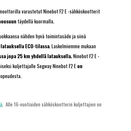
moottorilla varustetut Ninebot F2 E -sähköskootterit
nousuun
täydellä kuormalla.
luokkaansa nähden hyvä toimintasäde ja siinä
 latauksella ECO-tilassa
. Laskelmiemme mukaan
ssa jopa 25 km yhdellä latauksella.
Ninebot F2 E -
iseksi kuljettajalle Segway Ninebot F2 E
on
 nopeudesta.
ää
. Alle 16-vuotiaiden sähköskootterin kuljettajien on