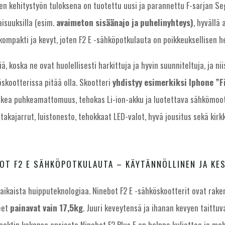
en kehitystyön tuloksena on tuotettu uusi ja parannettu F-sarjan Se
isuuksilla (esim.
avaimeton sisäänajo ja puhelinyhteys)
, hyvällä 
ompakti ja kevyt, joten F2 E -sähköpotkulauta on poikkeuksellisen he
ä, koska ne ovat huolellisesti harkittuja ja hyvin suunniteltuja, ja n
skootterissa pitää olla. Skootteri
yhdistyy esimerkiksi Iphone ”F
orkea puhkeamattomuus, tehokas Li-ion-akku ja luotettava sähkömoott
takajarrut, luistonesto, tehokkaat LED-valot, hyvä jousitus sekä kirkk
OT F2 E SÄHKÖPOTKULAUTA – KÄYTÄNNÖLLINEN JA KE
aikaista huipputeknologiaa. Ninebot F2 E -sähköskootterit ovat rake
eet
painavat vain 17,5kg
. Juuri keveytensä ja ihanan kevyen taittu
paktin kokonsa ansiosta Ninebot F2 Plus E on helppo kuljettaa ja ma