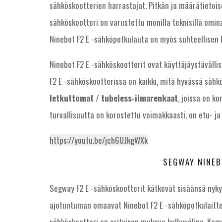
sähköskootterien harrastajat. Pitkän ja määrätietois
sähköskootteri on varustettu monilla teknisillä omina
Ninebot F2 E -sähköpotkulauta on myös suhteellisen k
Ninebot F2 E -sähköskootterit ovat käyttäjäystävällisi
F2 E -sähköskootterissa on kaikki, mitä hyvässä sähkö
letkuttomat / tubeless-ilmarenkaat
, joissa on k
turvallisuutta on korostettu voimakkaasti, on etu- ja 
https://youtu.be/jch6UJkgWXk
SEGWAY NINEB
Segway F2 E -sähköskootterit kätkevät sisäänsä nyky
ajotuntuman omaavat Ninebot F2 E -sähköpotkulaitt
sähköskootteri on erityisen mukava kulkuväline. Kom