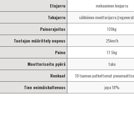
Etujarru
mekaaninen levyjarru
Takajarru
sähköinen moottorijarru (regenerati
Painorajoitus
120kg
Tuotajan määrittely nopeus
25km/h
Paino
17.5kg
Moottorisoitu pyörä
taka
Renkaat
10 tuuman putkettomat pneumaattise
Tien enimäiskaltevuus
jopa 18%