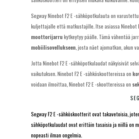
Segway Ninebot F2 E -sähköpotkulauta on varustettu 
kuljettajalle että matkustajille. Itse asiassa Ninebot 
moottorijarru
kytkeytyy päälle. Tämä vähentää jarr
mobiilisovellukseen
, josta näet ajomatkan, akun v
Jotta Ninebot F2 E -sähköpotkulaudat näkyisivät sel
vaikutuksen. Ninebot F2 E -sähköskoottereissa on
ko
voidaan ilmoittaa, Ninebot F2 E -skoottereissa on
sek
SE
Segway F2 E -sähköskootterit ovat takavetoisia, joten
sähköpotkulaudat ovat erittäin tasaisia ja niillä o
nopeasti ilman ongelmia.