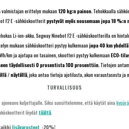
ä valmistajan erittelyn mukaan
120 kg:n painon
. Tehokkaalla sähkö
bot F2 E -sähköskootterit
pystyvät myös nousemaan jopa 18 %:n 
ehokas Li-ion-akku. Segway Ninebot F2 E -sähköskootterilla on hinta
telyn mukaan sähköskootteri pystyy kulkemaan
jopa 40 km yhdellä
15Wh/km ja ajotapa on tasainen, skootteri pystyy kulkemaan
ECO-tila
een täydellisesti 0 prosentista 100 prosenttiin
. Tietojen antam
llä / näytöllä
, joka antaa tietoja ajotilasta, akun varaustasosta ja
TURVALLISUUS
 ajoneuvo kuljettajalle. Siksi suosittelemme, että käytät aina
kypär
hköskootterit löydät
täältä
.
kaikki
lisävarusteet
-20%!