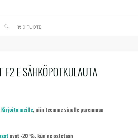
SEARCH
0 TUOTE
T F2 E SÄHKÖPOTKULAUTA
?
Kirjoita meille
, niin teemme sinulle paremman
osat
ovat -20 %, kun ne ostetaan