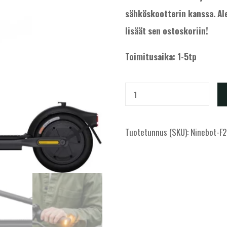
sähköskootterin kanssa. Al
lisäät sen ostoskoriin!
Toimitusaika: 1-5tp
Segway
Ninebot
F2
Tuotetunnus (SKU):
Ninebot-F2
E
sähköpotkulauta
määrä