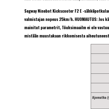
Segway Ninebot Kickscooter F2 E -sähköpotkulau
valmistajan nopeus 25km/h.
HUOMAUTUS: Jos käy
mainitut parametrit, Tõuksimaailm ei ole vastuu
mistään muustakaan rikkomisesta aiheutuneest
Ajomatka (v