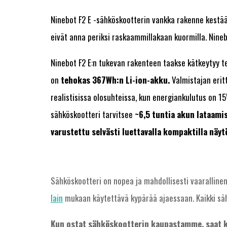
Ninebot F2 E -sähköskootterin vankka rakenne kestä
eivät anna periksi raskaammillakaan kuormilla. Nine
Ninebot F2 E:n tukevan rakenteen taakse kätkeytyy t
on
tehokas 367Wh:n Li-ion-akku.
Valmistajan erit
realistisissa olosuhteissa, kun energiankulutus on 
sähköskootteri tarvitsee
~6,5 tuntia
akun lataamis
varustettu selvästi luettavalla kompaktilla näytö
Sähköskootteri on nopea ja mahdollisesti vaarallinen
lain
mukaan käytettävä kypärää ajaessaan. Kaikki sä
Kun ostat sähköskootterin kaupastamme, saat 