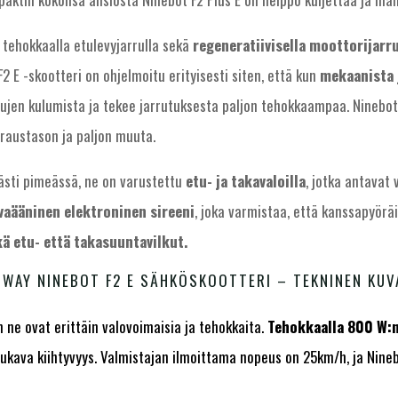
tehokkaalla etulevyjarrulla sekä
regeneratiivisella moottorijarr
F2 E -skootteri on ohjelmoitu erityisesti siten, että kun
mekaanista 
ujen kulumista ja tekee jarrutuksesta paljon tehokkaampaa. Ninebot
araustason ja paljon muuta.
västi pimeässä, ne on varustettu
etu- ja takavaloilla
, jotka antavat
vaääninen elektroninen sireeni
, joka varmistaa, että kanssapyöräi
ä etu- että takasuuntavilkut.
GWAY NINEBOT F2 E SÄHKÖSKOOTTERI – TEKNINEN KUV
 ne ovat erittäin valovoimaisia ja tehokkaita.
Tehokkaalla 800 W:n
n mukava kiihtyvyys. Valmistajan ilmoittama nopeus on 25km/h, ja Ni