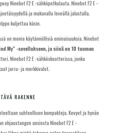
gway Ninebot F2 E -sähköpotkulauta. Ninebot F2 E -
ajoetäisyydellä ja mukavalla leveällä jalustalla.
lppo kuljettaa käsin.
iissä on monia käytännöllisiä ominaisuuksia. Ninebot
ind My” -sovellukseen, ja siinä on 10 tuuman
ori. Ninebot F2 E -sähköskootterissa, jonka
aat jarru- ja merkkivalot.
STÄVÄ RAKENNE
nteeltaan suhteellisen kompakteja. Kevyet ja hyvän
van ohjaustangon ansiosta Ninebot F2 E -
htuu lähes minkä tahansa auton tavaratilaan.