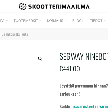
SKOOTTERIMAAILMA
PPA
TUOTEMERKIT
KORJAUS
BLOGI
TIEDOT
 E sähköpotkulauta
SEGWAY NINEBO
€
441.00
Löysitkö paremman hinnan
tarjouksen!
Kaikki
lisävarusteet
ja
varu