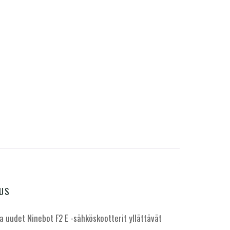
US
a uudet Ninebot F2 E -sähköskootterit yllättävät