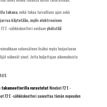
ulla takana
, mikä takaa turvallisen ajon sekä
jarrua käytetään, myös elektroninen
 F2 E -sähköskootteri voidaan
yhdistää
 voimakkaan valonsäteen lisäksi myös heijastavan
lijät näkevät sinut. Jotta kuljettajan aikomuksista
AUS
 takamoottorilla varustetut
Ninebot F2 E -
nebot F2 E -sähköskootteri saavuttaa tämän nopeuden