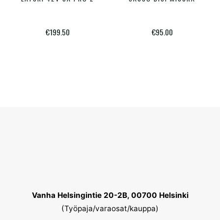
on
useam
€
199.50
€
95.00
muunn
Voit
tehdä
valinn
tuotte
sivulla
Vanha Helsingintie 20-2B, 00700 Helsinki
(Työpaja/varaosat/kauppa)