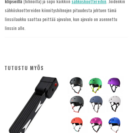
klipseillä
(hihnoilla) ja sopii kaikkiin
sähköskoottereihin
. Joidenkin
sähköskoottereiden kiinnityshihnojen pituudesta johtuen tämä
linssilaukku saattaa peittää ajovalon, kun ajovalo on asennettu
linssin alle.
TUTUSTU MYÖS