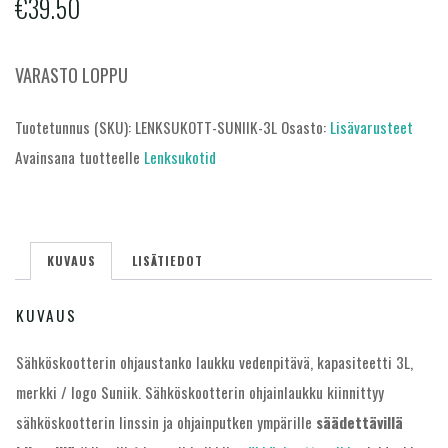
€
39.50
VARASTO LOPPU
Tuotetunnus (SKU):
LENKSUKOTT-SUNIIK-3L
Osasto:
Lisävarusteet
Avainsana tuotteelle
Lenksukotid
KUVAUS
LISÄTIEDOT
KUVAUS
Sähköskootterin ohjaustanko laukku vedenpitävä, kapasiteetti 3L,
merkki / logo Suniik. Sähköskootterin ohjainlaukku kiinnittyy
sähköskootterin linssin ja ohjainputken ympärille
säädettävillä