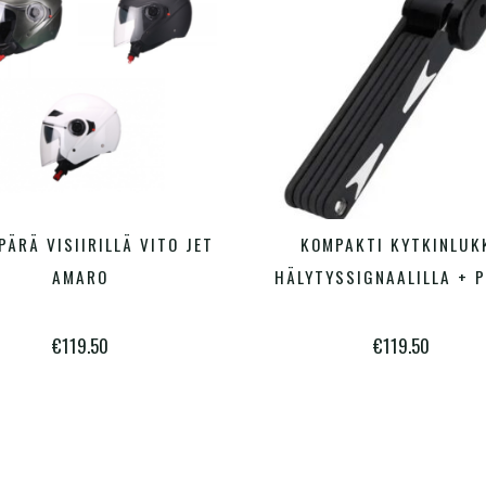
Tällä
PÄRÄ VISIIRILLÄ VITO JET
KOMPAKTI KYTKINLUK
VALITSE VAIHTOEHDOISTA
VALITSE VAIHTOEHDOISTA
tuotteella
AMARO
HÄLYTYSSIGNAALILLA + P
on
€
119.50
€
119.50
useampi
muunnelma.
Voit
tehdä