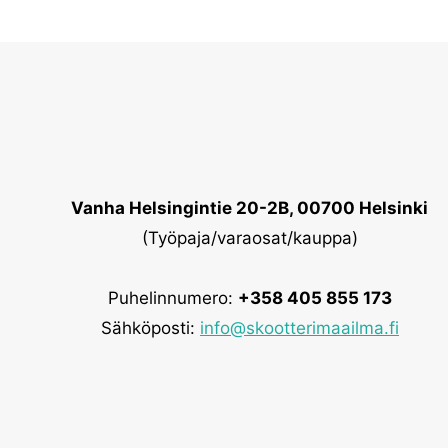
valinnat
tuotteen
sivulla.
Vanha Helsingintie 20-2B, 00700 Helsinki
(Työpaja/varaosat/kauppa)
Puhelinnumero:
+358 405 855 173
Sähköposti:
info@skootterimaailma.fi