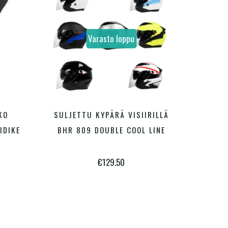
Varasto loppu
Tällä
Tällä
KO
SULJETTU KYPÄRÄ VISIIRILLÄ
VALITSE VAIHTOEHDOISTA
tuotteella
tuotteella
IDIKE
BHR 809 DOUBLE COOL LINE
on
on
€
129.50
useampi
useampi
muunnelma.
muunnelma.
Voit
Voit
tehdä
tehdä