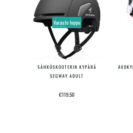
Varasto loppu
Tällä
SÄHKÖSKOOTERIN KYPÄRÄ
AVOKY
VALITSE VAIHTOEHDOISTA
tuotteella
SEGWAY ADULT
on
€
119.50
useampi
muunnelma.
Voit
tehdä