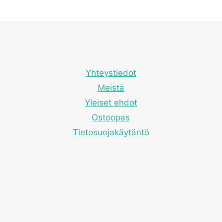
valinnat
tuotteen
sivulla.
Yhteystiedot
Meistä
Yleiset ehdot
Ostoopas
Tietosuojakäytäntö