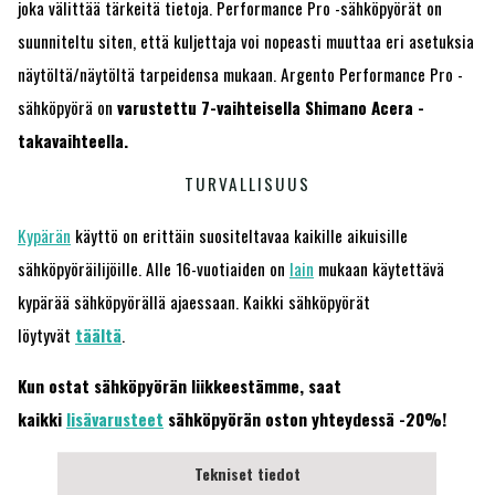
joka välittää tärkeitä tietoja. Performance Pro -sähköpyörät on
suunniteltu siten, että kuljettaja voi nopeasti muuttaa eri asetuksia
näytöltä/näytöltä tarpeidensa mukaan. Argento Performance Pro -
sähköpyörä on
varustettu 7-vaihteisella Shimano Acera -
takavaihteella.
TURVALLISUUS
Kypärän
käyttö on erittäin suositeltavaa kaikille aikuisille
sähköpyöräilijöille. Alle 16-vuotiaiden on
lain
mukaan käytettävä
kypärää sähköpyörällä ajaessaan. Kaikki sähköpyörät
löytyvät
täältä
.
Kun ostat sähköpyörän liikkeestämme, saat
kaikki
lisävarusteet
sähköpyörän oston yhteydessä -20%!
Tekniset tiedot