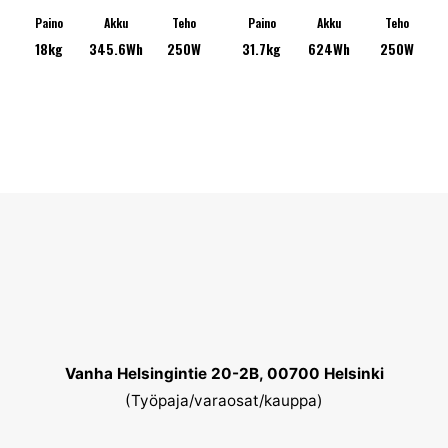
Voit
Voit
Paino
Akku
Teho
Paino
Akku
Teho
18kg
345.6Wh
250W
31.7kg
624Wh
250W
tehdä
tehdä
valinnat
valinn
tuotteen
tuotte
sivulla.
sivulla
Vanha Helsingintie 20-2B, 00700 Helsinki
(Työpaja/varaosat/kauppa)