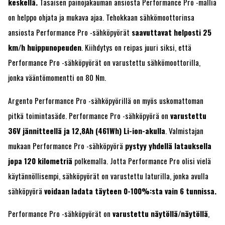
keskellä.
Tasaisen painojakauman ansiosta Performance Pro -mallia
on helppo ohjata ja mukava ajaa. Tehokkaan sähkömoottorinsa
ansiosta Performance Pro -sähköpyörät
saavuttavat helposti 25
km/h huippunopeuden
. Kiihdytys on reipas juuri siksi, että
Performance Pro -sähköpyörät on varustettu sähkömoottorilla,
jonka vääntömomentti on 80 Nm.
Argento Performance Pro -sähköpyörillä on myös uskomattoman
pitkä toimintasäde. Performance Pro -sähköpyörä on
varustettu
36V jännitteellä ja 12,8Ah (461Wh) Li-ion-akulla
. Valmistajan
mukaan Performance Pro -sähköpyörä
pystyy yhdellä latauksella
jopa 120 kilometriä
polkemalla. Jotta Performance Pro olisi vielä
käytännöllisempi, sähköpyörät on varustettu laturilla, jonka avulla
sähköpyörä
voidaan ladata täyteen 0-100%:sta vain 6 tunnissa.
Performance Pro -sähköpyörät on
varustettu näytöllä/näytöllä
,