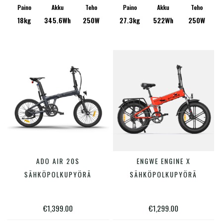
Voit
Voit
Paino
Akku
Teho
Paino
Akku
Teho
18kg
345.6Wh
250W
27.3kg
522Wh
250W
tehdä
tehdä
valinnat
valinn
tuotteen
tuotte
sivulla.
sivulla
Tällä
Tällä
ADO AIR 20S
ENGWE ENGINE X
VALITSE VAIHTOEHDOISTA
VALITSE VAIHTOEHDOISTA
tuotteella
tuotte
SÄHKÖPOLKUPYÖRÄ
SÄHKÖPOLKUPYÖRÄ
on
on
useampi
useam
€
1,399.00
€
1,299.00
muunnelma.
muunn