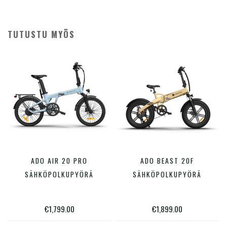
TUTUSTU MYÖS
Tällä
Tällä
ADO AIR 20 PRO
ADO BEAST 20F
VALITSE VAIHTOEHDOISTA
VALITSE VAIHTOEHDOISTA
tuotteella
tuotte
SÄHKÖPOLKUPYÖRÄ
SÄHKÖPOLKUPYÖRÄ
on
on
useampi
useam
€
1,799.00
€
1,899.00
muunnelma.
muunn