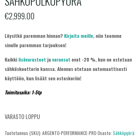
SÄHKÖPOLKUPYÖRÄ
€
2,999.00
Löysitkö paremman hinnan?
Kirjoita meille
, niin teemme
sinulle paremman tarjouksen!
Kaikki
lisävarusteet
ja
varuosat
ovat -20 %, kun ne ostetaan
sähköskootterin kanssa. Alennus otetaan automaattisesti
käyttöön, kun lisäät sen ostoskoriin!
Toimitusaika: 1-5tp
VARASTO LOPPU
Tuotetunnus (SKU):
ARGENTO-PERFORMANCE-PRO
Osasto:
Sähköpyörä