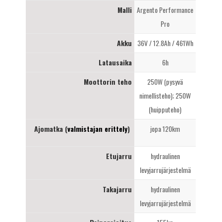
Malli
Argento Performance
Pro
Akku
36V / 12.8Ah / 461Wh
Latausaika
6h
Moottorin teho
250W (pysyvä
nimellisteho); 250W
(huipputeho)
Ajomatka (
valmistajan erittely
)
jopa 120km
Etujarru
hydraulinen
levyjarrujärjestelmä
Takajarru
hydraulinen
levyjarrujärjestelmä