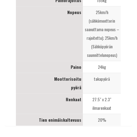
Painorajoitus
155kg
Nopeus
25km/h
(sähkömoottorin
saavuttama nopeus –
rajoitettu); 25km/h
(Sähköpyörän
suunnittelunopeus)
Paino
24kg
Moottorisoitu
takapyörä
pyörä
Renkaat
27.5″ x 2.3″
ilmarenkaat
Tien enimäiskaltevuus
20%