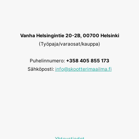
Vanha Helsingintie 20-2B, 00700 Helsinki
(Työpaja/varaosat/kauppa)
Puhelinnumero:
+358 405 855 173
Sähköposti:
info@skootterimaailma.fi
Yhteystiedot