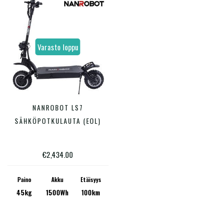
Varasto loppu
NANROBOT LS7
LUE LISÄÄ
SÄHKÖPOTKULAUTA (EOL)
€
2,434.00
Paino
Akku
Etäisyys
45kg
1500Wh
100km