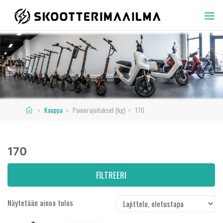
Skip
to
SKOOTTERIMAAILMA
content
Home
Kauppa
Painorajoitukset (kg)
170
170
FILTREERI
Näytetään ainoa tulos
Varastossa