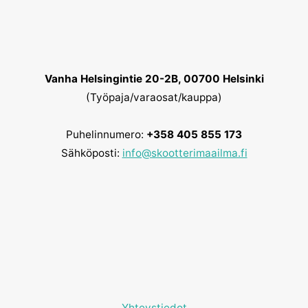
Vanha Helsingintie 20-2B, 00700 Helsinki
(Työpaja/varaosat/kauppa)
Puhelinnumero:
+358 405 855 173
Sähköposti:
info@skootterimaailma.fi
Yhteystiedot