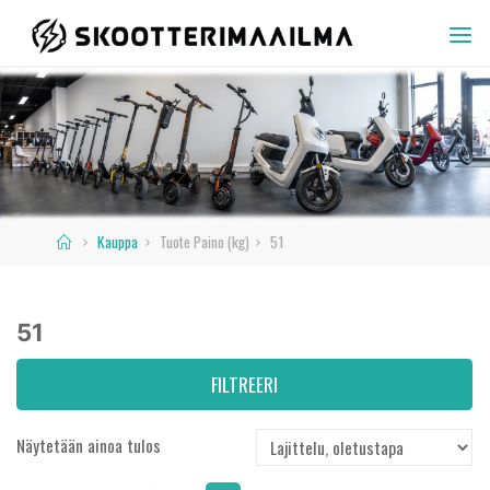
Skip
to
SKOOTTERIMAAILMA
content
Home
Kauppa
Tuote Paino (kg)
51
51
FILTREERI
Näytetään ainoa tulos
Varastossa