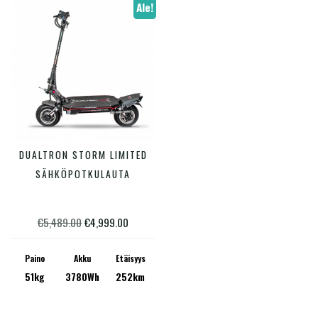
Ale!
DUALTRON STORM LIMITED
LISÄÄ OSTOSKORIIN
SÄHKÖPOTKULAUTA
Alkuperäinen
Nykyinen
€
5,489.00
€
4,999.00
hinta
hinta
Paino
Akku
Etäisyys
oli:
on:
51kg
3780Wh
252km
€5,489.00.
€4,999.00.