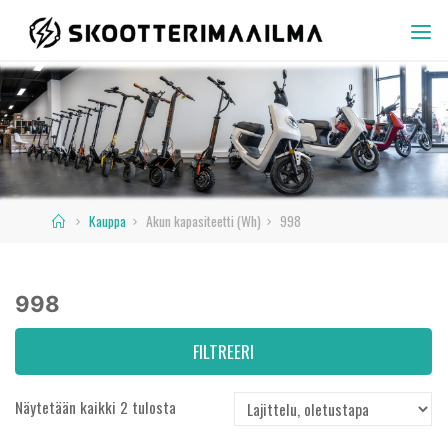
Skip
to
SKOOTTERIMAAILMA
content
Home
Kauppa
Akun kapasiteetti (Wh)
998
998
FILTREERI
Näytetään kaikki 2 tulosta
Hinta