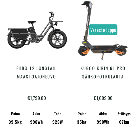
Hinta:
€1,099
—
€1,799
Varasto loppu
Varastossa
Tällä
FIIDO T2 LONGTAIL
KUGOO KIRIN G1 PRO
VALITSE VAIHTOEHDOISTA
LUE LISÄÄ
tuotteella
MAASTOAJONEUVO
SÄHKÖPOTKULAUTA
on
useampi
€
1,799.00
€
1,099.00
muunnelma.
Voit
Paino
Akku
Teho
Paino
Akku
Etäisyys
39.5kg
998Wh
923W
35kg
998Wh
67km
tehdä
valinnat