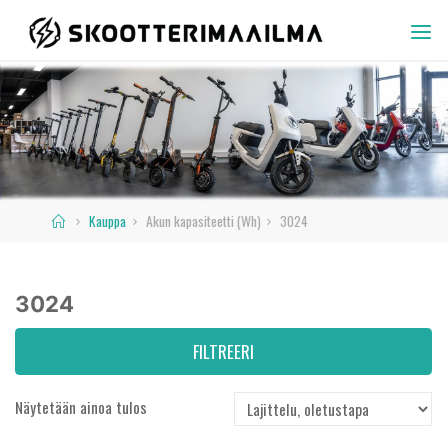
Skip
to
SKOOTTERIMAAILMA
content
Home
Kauppa
Akun kapasiteetti (Wh)
3024
3024
FILTREERI
Näytetään ainoa tulos
Varastossa