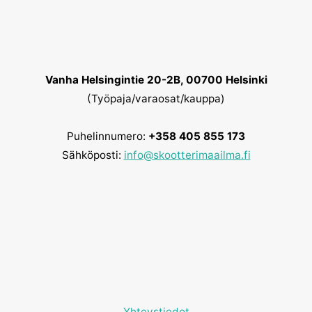
Vanha Helsingintie 20-2B, 00700 Helsinki
(Työpaja/varaosat/kauppa)
Puhelinnumero:
+358 405 855 173
Sähköposti:
info@skootterimaailma.fi
Yhteystiedot