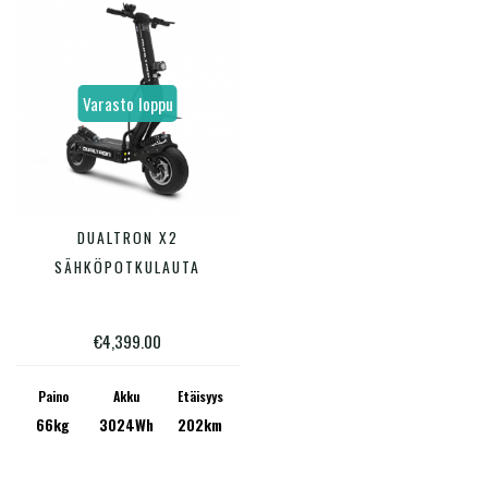
Varasto loppu
DUALTRON X2
LUE LISÄÄ
SÄHKÖPOTKULAUTA
€
4,399.00
Paino
Akku
Etäisyys
66kg
3024Wh
202km