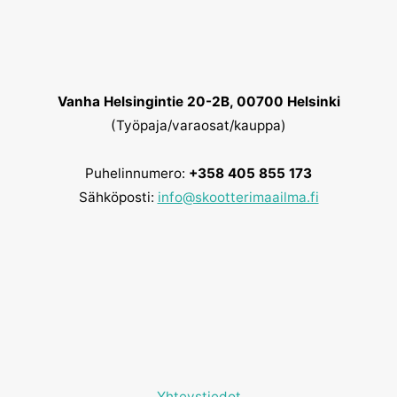
Vanha Helsingintie 20-2B, 00700 Helsinki
(Työpaja/varaosat/kauppa)
Puhelinnumero:
+358 405 855 173
Sähköposti:
info@skootterimaailma.fi
Yhteystiedot