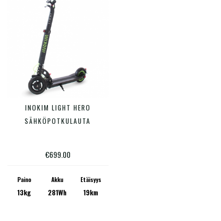
Tällä
INOKIM LIGHT HERO
VALITSE VAIHTOEHDOISTA
tuotteella
SÄHKÖPOTKULAUTA
on
useampi
€
699.00
muunnelma.
Voit
Paino
Akku
Etäisyys
13kg
281Wh
19km
tehdä
valinnat