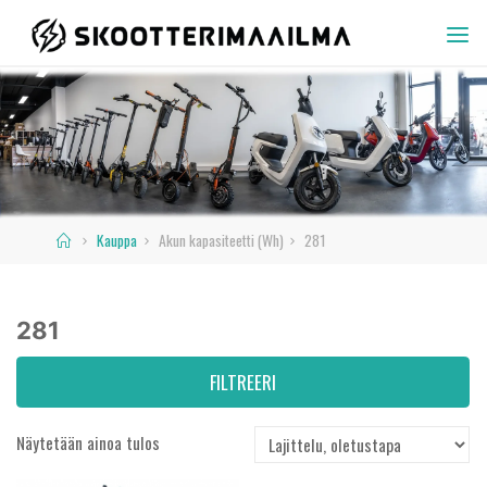
Skip
to
SKOOTTERIMAAILMA
content
Home
Kauppa
Akun kapasiteetti (Wh)
281
281
FILTREERI
Näytetään ainoa tulos
Varastossa