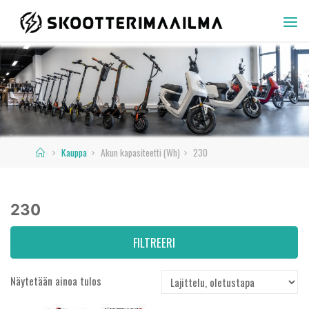
Skip
to
SKOOTTERIMAAILMA
content
Home
Kauppa
Akun kapasiteetti (Wh)
230
230
FILTREERI
Näytetään ainoa tulos
Varastossa