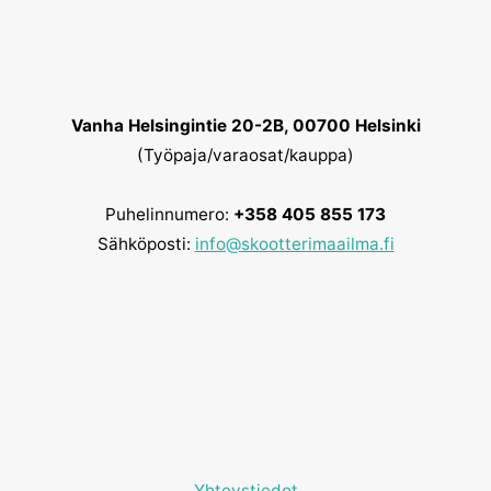
Vanha Helsingintie 20-2B, 00700 Helsinki
(Työpaja/varaosat/kauppa)
Puhelinnumero:
+358 405 855 173
Sähköposti:
info@skootterimaailma.fi
Yhteystiedot